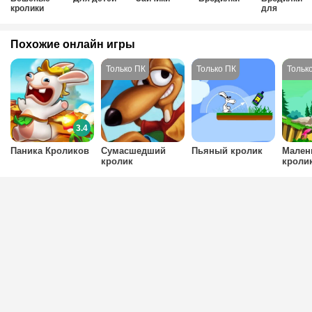
кролики
для
мальчиков
Похожие онлайн игры
3.4
Паника Кроликов
Сумасшедший
Пьяный кролик
Мален
кролик
кроли