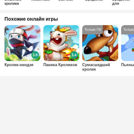
кролики
для
мальчиков
Похожие онлайн игры
3.9
3.4
Кролик-ниндзя
Паника Кроликов
Сумасшедший
Пьяны
кролик