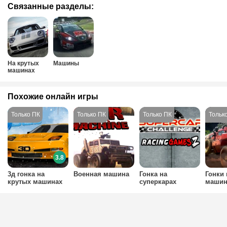
Связанные разделы:
На крутых
Машины
машинах
Похожие онлайн игры
3.8
3д гонка на
Военная машина
Гонка на
Гонки 
крутых машинах
суперкарах
машин
джунг