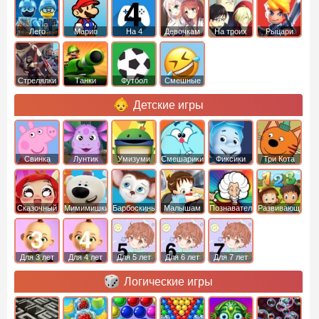
Лего
Марио
На 4
Девочкам
На троих
Рыцари
Стрелялки
Танки
Футбол
Смешные
Детские игры
Свинка
Лунтик
Умизуми
Смешарики
Фиксики
Три Кота
Пеппа
Сказочный
Мимимишки
Барбоскины
Малышам
Познавательные
Развивающие
патруль
Для 3 лет
Для 4 лет
Для 5 лет
Для 6 лет
Для 7 лет
Логические игры