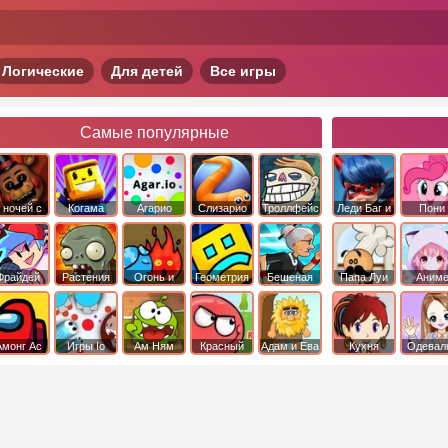
Логические
Для детей
Все игры
Самые популярные
 ночей с
Когама
Агарио
Слизарио
Троллфейс
Леди Баг и
Пони
фредди
квест
Супер Кот
Дружба 
чудо
Фрайдей
Растения
Огонь и
Геометрия
Бешеная
Папа Луи
Аним
Найт
против
Вода
Даш
бабка
Фанкин
Зомби
сбежала из
психушки
Амонг Ас
Игры Io
Ам Ням
Красный
Адам и Ева
Кухня
Одевал
шар
Сары