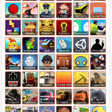
Мячик
Приключения
Полиция
Побег
Автобусы
На ноутбук
Аркады
Бизнес
Ловкость
Комнаты
Многопользовательские
Дпс
симуляторы
Рыбки
Прохождение
Дом
Мышкой
Юнити 3д
Рикошет
Cтрельба
Корабли
Грабители
Найди
Пришельцы
Мини
из лука
выход
Денди
Инди
Овечки
1234567890
Золотоискатель
Стратегии
идут домой
Солдаты
Парковка
Пожарные
Такси
Камазы
Грузовики
машин
машины