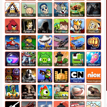
боб
динозавры
обезьянка
Плохое
Футбол
Крутые
Том и
Бродилки
Выживание
мороженое
головами
джерри
Приключения
Энгри Берс
Побег из
На 1
Песочницы
Убить
Разбуди
тюрьмы
короля
коробку
Машина
Опасное
Рыбка ест
Аварии
Хот вилс
Бокс
ест
оружие
рыбку
машин
машину
Алхимия
Мстители
Плохие
Кактус
Змейка
Эволюция
свинки
маккой
Аниматроники
Спецназ
Супер
Танчики
Картун
Никелодеон
бойцы
нетворк
А10
Хоррор
Кизи
Мультики
Акулы
Динозавры