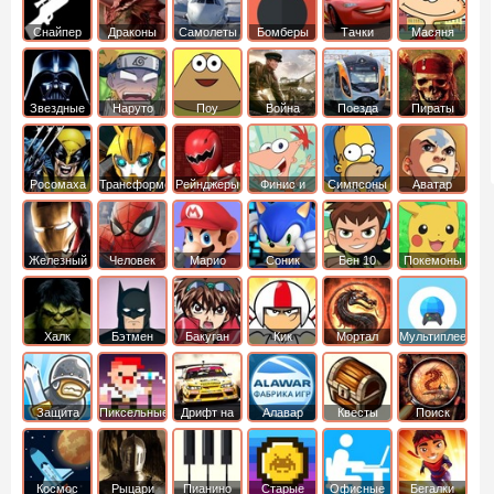
Снайпер
Драконы
Самолеты
Бомберы
Тачки
Масяня
Звездные
Наруто
Поу
Война
Поезда
Пираты
войны
Карибского
Моря
Росомаха
Трансформеры
Рейнджеры
Финис и
Симпсоны
Аватар
Самураи
Ферб
легенда об
Аанге
Железный
Человек
Марио
Соник
Бен 10
Покемоны
человек
Паук
Халк
Бэтмен
Бакуган
Кик
Мортал
Мультиплеер
Бутовский
комбат
Защита
Пиксельные
Дрифт на
Алавар
Квесты
Поиск
королевства
машинах
предметов
Космос
Рыцари
Пианино
Старые
Офисные
Бегалки