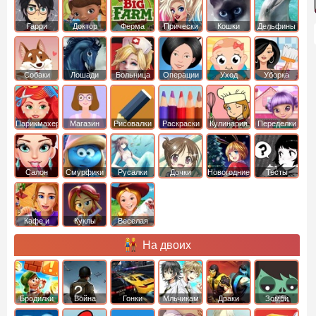
Гарри
Доктор
Ферма
Прически
Кошки
Дельфины
Поттер
Плюшева
Собаки
Лошади
Больница
Операции
Уход
Уборка
Парикмахер
Магазин
Рисовалки
Раскраски
Кулинария
Переделки
Салон
Смурфики
Русалки
Дочки
Новогодние
Тесты
Кафе и
Куклы
Веселая
рестораны
ферма
На двоих
Бродилки
Война
Гонки
Мльчикам
Драки
Зомби