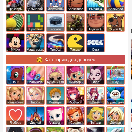
Тракторы
Дальнобойщики
Спортивные
Баскетбол
Рыбалка
Волейбол
Теннис
Простые
Хоккей
Защита
Гадкий Я
Скуби Ду
башни
Микки
Мадагаскар
Пинбол
Пакман
Сега
Маус
Категории для девочек
Пони
Маникюр
Куклы ЛОЛ
Шиммер и
Эвер
Шоу
креатор
Шайн
Афтер Хай
дельфинов
Рапунцель
Барби
Мейкеры
Музыка
Школа
Пушистики
Любовь
Дисней
Анжела и
София
Тотали
Друзья
том
Прекрасная
Спайс
ангелов