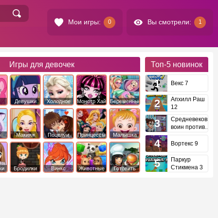
Мои игры:
Вы смотрели:
0
1
Игры для девочек
Топ-5
новинок
Векс 7
Апхилл Раш
Девушки
Холодное
Монстр Хай
Беременные
12
это
Эквестрии
Сердце
Средневековый
воин против
инопланетян
е
Макияж
Поцелуи
Принцессы
Малышка
Диснея
Хейзел
Вортекс 9
Паркур
Стикмена 3
ки
Бродилки
Винкс
Животные
Готовить
еду