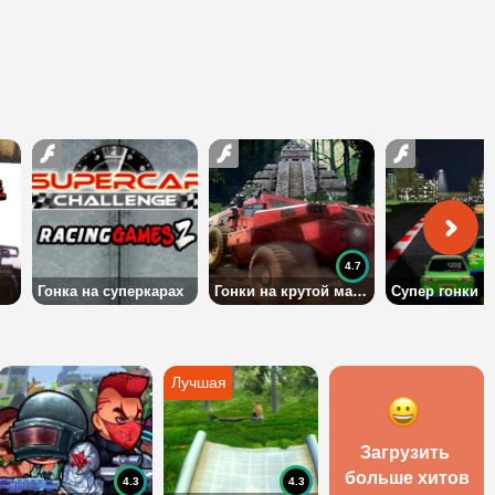
4.7
Гонка на суперкарах
Гонки на крутой машине по джунглям
Супер гонки
Загрузить 
больше хитов
4.3
4.3