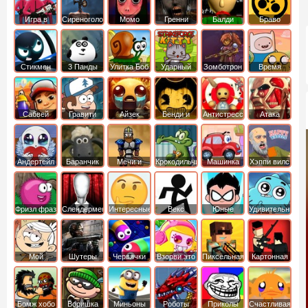
Игра в
Сиреноголовый
Момо
Гренни
Балди
Браво
Кальмара
Старс
Стикмен
3 Панды
Улитка Боб
Ударный
Зомботрон
Время
отряд котят
Приключений
Сабвей
Гравити
Айзек
Бенди и
Антистресс
Атака
Серф
Фолз
Чернильная
Титанов
машина
Андертейл
Баранчик
Мечи и
Крокодильчик
Машинка
Хэппи вилс
Шон
Сандали
Свомпи
Вилли
Фризл фраз
Слендермен
Интересные
Векс
Юные
Удивительный
титаны
мир
вперед
Гамбола
Мой
Шутеры
Червячки
Взорви это
Пиксельная
Картонная
шумный
война
башка
дом
Бомж хобо
Воришка
Миньоны
Роботы
Приколы
Счастливая