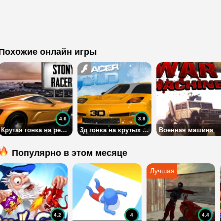
Похожие онлайн игры
4.6
3.8
Крутая гонка на реакцию
3д гонка на крутых машинах
Военная машина
Популярно в этом месяце
4.2
4
4.4