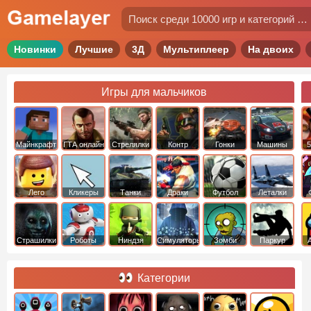
Новинки
Лучшие
3Д
Мультиплеер
На двоих
Игры для мальчиков
Майнкрафт
ГТА онлайн
Стрелялки
Контр
Гонки
Машины
5
Страйк
Лего
Кликеры
Танки
Драки
Футбол
Леталки
Страшилки
Роботы
Ниндзя
Симуляторы
Зомби
Паркур
Категории