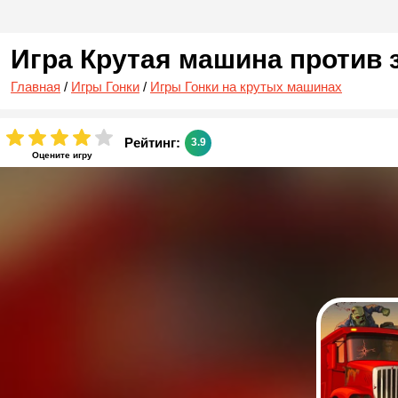
Игра Крутая машина против 
Главная
/
Игры Гонки
/
Игры Гонки на крутых машинах
Рейтинг:
3.9
Оцените игру