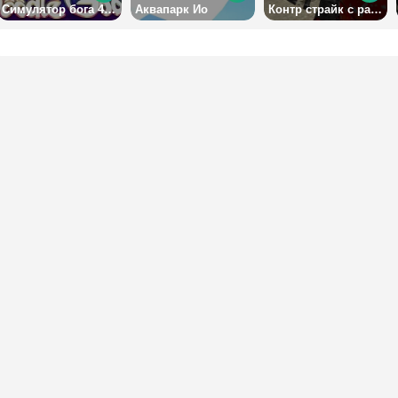
Симулятор бога 4: на русском
Аквапарк Ио
Контр страйк с разным оружием