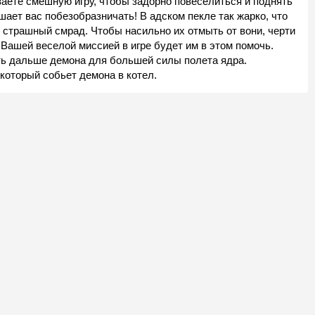
аете смешную игру, чтобы задорно повеселиться и поднять
шает вас побезобразничать! В адском пекле так жарко, что
 страшный смрад. Чтобы насильно их отмыть от вони, черти
Вашей веселой миссией в игре будет им в этом помочь.
ть дальше демона для большей силы полета ядра.
который собьет демона в котел.