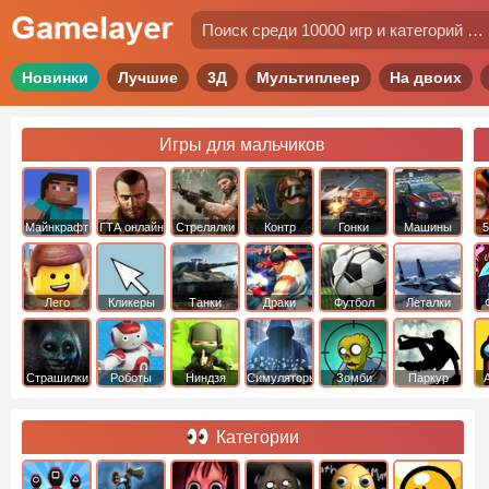
Новинки
Лучшие
3Д
Мультиплеер
На двоих
Игры для мальчиков
Майнкрафт
ГТА онлайн
Стрелялки
Контр
Гонки
Машины
5
Страйк
Лего
Кликеры
Танки
Драки
Футбол
Леталки
Страшилки
Роботы
Ниндзя
Симуляторы
Зомби
Паркур
Категории