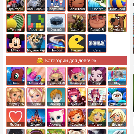
Тракторы
Дальнобойщики
Спортивные
Баскетбол
Рыбалка
Волейбол
Теннис
Простые
Хоккей
Защита
Гадкий Я
Скуби Ду
башни
Микки
Мадагаскар
Пинбол
Пакман
Сега
Маус
Категории для девочек
Пони
Маникюр
Куклы ЛОЛ
Шиммер и
Эвер
Шоу
креатор
Шайн
Афтер Хай
дельфинов
Рапунцель
Барби
Мейкеры
Музыка
Школа
Пушистики
Любовь
Дисней
Анжела и
София
Тотали
Друзья
том
Прекрасная
Спайс
ангелов