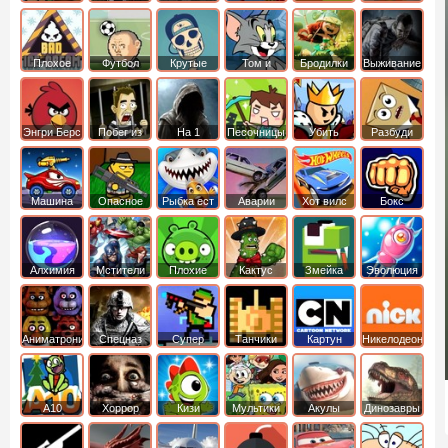
боб
динозавры
обезьянка
Плохое
Футбол
Крутые
Том и
Бродилки
Выживание
мороженое
головами
джерри
Приключения
Энгри Берс
Побег из
На 1
Песочницы
Убить
Разбуди
тюрьмы
короля
коробку
Машина
Опасное
Рыбка ест
Аварии
Хот вилс
Бокс
ест
оружие
рыбку
машин
машину
Алхимия
Мстители
Плохие
Кактус
Змейка
Эволюция
свинки
маккой
Аниматроники
Спецназ
Супер
Танчики
Картун
Никелодеон
бойцы
нетворк
А10
Хоррор
Кизи
Мультики
Акулы
Динозавры