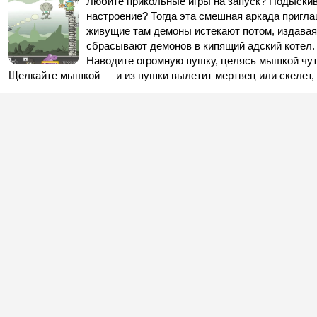
Любите прикольные игры на запуск? Подыскив
настроение? Тогда эта смешная аркада пригла
живущие там демоны истекают потом, издавая
сбрасывают демонов в кипящий адский котел. 
Наводите огромную пушку, целясь мышкой чу
Щелкайте мышкой — и из пушки вылетит мертвец или скелет, 