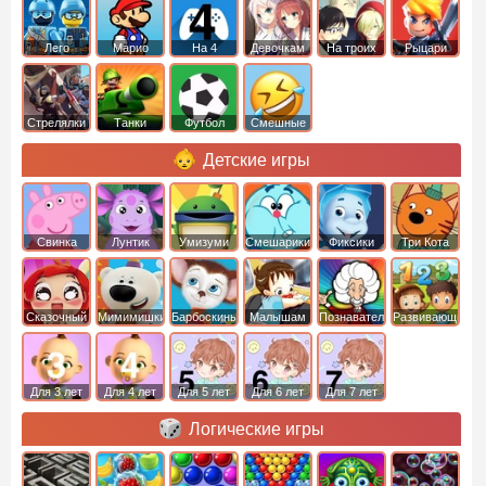
Лего
Марио
На 4
Девочкам
На троих
Рыцари
Стрелялки
Танки
Футбол
Смешные
Детские игры
Свинка
Лунтик
Умизуми
Смешарики
Фиксики
Три Кота
Пеппа
Сказочный
Мимимишки
Барбоскины
Малышам
Познавательные
Развивающие
патруль
Для 3 лет
Для 4 лет
Для 5 лет
Для 6 лет
Для 7 лет
Логические игры