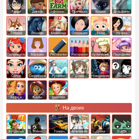
Гарри
Доктор
Ферма
Прически
Кошки
Дельфины
Поттер
Плюшева
Собаки
Лошади
Больница
Операции
Уход
Уборка
Парикмахер
Магазин
Рисовалки
Раскраски
Кулинария
Переделки
Салон
Смурфики
Русалки
Дочки
Новогодние
Тесты
Кафе и
Куклы
Веселая
рестораны
ферма
На двоих
Бродилки
Война
Гонки
Мльчикам
Драки
Зомби