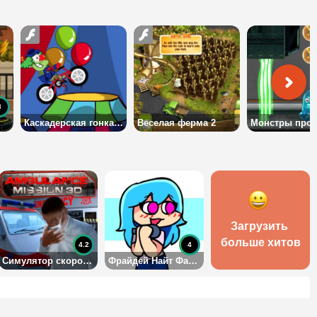
3
Каскадерская гонка клоуна
Веселая ферма 2
Загрузить 
больше хитов
4.2
4
Симулятор скорой помощи 2
Фрайдей Найт Фанкин: Скай (Полная неделя)