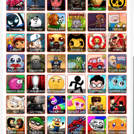
Игра в
Сиреноголовый
Момо
Гренни
Балди
Браво
Кальмара
Старс
Стикмен
3 Панды
Улитка Боб
Ударный
Зомботрон
Время
отряд котят
Приключений
Сабвей
Гравити
Айзек
Бенди и
Антистресс
Атака
Серф
Фолз
Чернильная
Титанов
машина
Андертейл
Баранчик
Мечи и
Крокодильчик
Машинка
Хэппи вилс
Шон
Сандали
Свомпи
Вилли
Фризл фраз
Слендермен
Интересные
Векс
Юные
Удивительный
титаны
мир
вперед
Гамбола
Мой
Шутеры
Червячки
Взорви это
Пиксельная
Картонная
шумный
война
башка
дом
Бомж хобо
Воришка
Миньоны
Роботы
Приколы
Счастливая