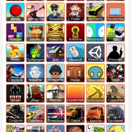
Мячик
Приключения
Полиция
Побег
Автобусы
На ноутбук
Аркады
Бизнес
Ловкость
Комнаты
Многопользовательские
Дпс
симуляторы
Рыбки
Прохождение
Дом
Мышкой
Юнити 3д
Рикошет
Cтрельба
Корабли
Грабители
Найди
Пришельцы
Мини
из лука
выход
Денди
Инди
Овечки
1234567890
Золотоискатель
Стратегии
идут домой
Солдаты
Парковка
Пожарные
Такси
Камазы
Грузовики
машин
машины