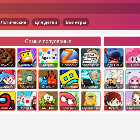
Логические
Для детей
Все игры
Самые популярные
 ночей с
Когама
Агарио
Слизарио
Троллфейс
Леди Баг и
Пони
фредди
квест
Супер Кот
Дружба 
чудо
Фрайдей
Растения
Огонь и
Геометрия
Бешеная
Папа Луи
Аним
Найт
против
Вода
Даш
бабка
Фанкин
Зомби
сбежала из
психушки
Амонг Ас
Игры Io
Ам Ням
Красный
Адам и Ева
Кухня
Одевал
шар
Сары