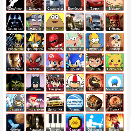
Снайпер
Драконы
Самолеты
Бомберы
Тачки
Масяня
Звездные
Наруто
Поу
Война
Поезда
Пираты
войны
Карибского
Моря
Росомаха
Трансформеры
Рейнджеры
Финис и
Симпсоны
Аватар
Самураи
Ферб
легенда об
Аанге
Железный
Человек
Марио
Соник
Бен 10
Покемоны
человек
Паук
Халк
Бэтмен
Бакуган
Кик
Мортал
Мультиплеер
Бутовский
комбат
Защита
Пиксельные
Дрифт на
Алавар
Квесты
Поиск
королевства
машинах
предметов
Космос
Рыцари
Пианино
Старые
Офисные
Бегалки