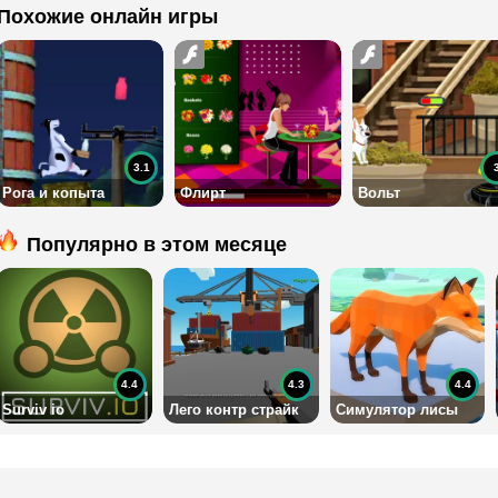
Похожие онлайн игры
3.1
Рога и копыта
Флирт
Вольт
Популярно в этом месяце
4.4
4.3
4.4
Surviv io
Лего контр страйк
Симулятор лисы