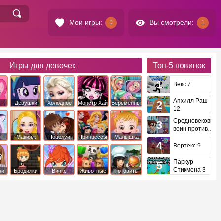
Мои игры:
Вы смотрели:
0
1
Игры для девочек
Топ-5
новинок
Векс 7
Апхилл Раш
Девушки
Холодное
Монстр Хай
Беременные
12
это
Эквестрии
Сердце
Средневековый
воин против
инопланетян
е
Макияж
Поцелуи
Принцессы
Малышка
Диснея
Хейзел
Вортекс 9
Паркур
Стикмена 3
ки
Бродилки
Винкс
Животные
Готовить
еду