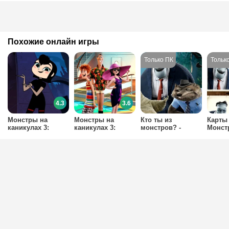
Похожие онлайн игры
4.3
3.6
Монстры на
Монстры на
Кто ты из
Карты
каникулах 3:
каникулах 3:
монстров? -
Монст
Башня ужаса
Морской круиз
Монстры на
каник
каникулах