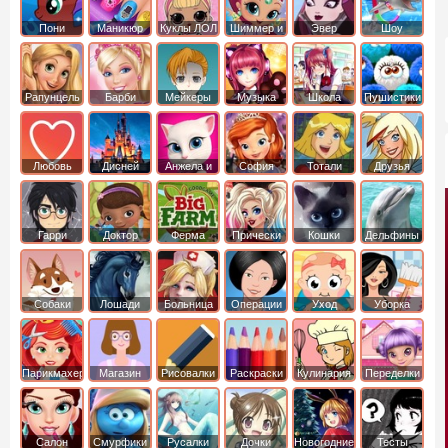
Пони
Маникюр
Куклы ЛОЛ
Шиммер и
Эвер
Шоу
креатор
Шайн
Афтер Хай
дельфинов
Рапунцель
Барби
Мейкеры
Музыка
Школа
Пушистики
Любовь
Дисней
Анжела и
София
Тотали
Друзья
том
Прекрасная
Спайс
ангелов
Гарри
Доктор
Ферма
Прически
Кошки
Дельфины
Поттер
Плюшева
Собаки
Лошади
Больница
Операции
Уход
Уборка
Парикмахер
Магазин
Рисовалки
Раскраски
Кулинария
Переделки
Салон
Смурфики
Русалки
Дочки
Новогодние
Тесты