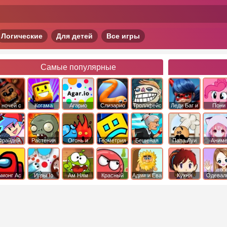
Логические
Для детей
Все игры
Самые популярные
 ночей с
Когама
Агарио
Слизарио
Троллфейс
Леди Баг и
Пони
фредди
квест
Супер Кот
Дружба 
чудо
Фрайдей
Растения
Огонь и
Геометрия
Бешеная
Папа Луи
Аним
Найт
против
Вода
Даш
бабка
Фанкин
Зомби
сбежала из
психушки
Амонг Ас
Игры Io
Ам Ням
Красный
Адам и Ева
Кухня
Одевал
шар
Сары