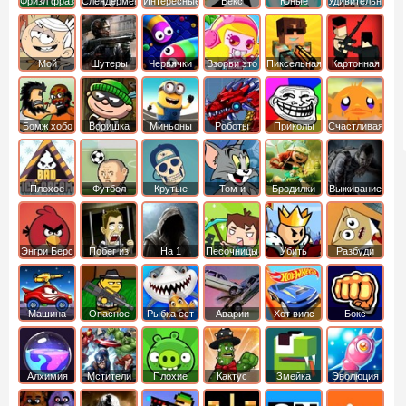
Фризл фраз
Слендермен
Интересные
Векс
Юные
Удивительный
титаны
мир
вперед
Гамбола
Мой
Шутеры
Червячки
Взорви это
Пиксельная
Картонная
шумный
война
башка
дом
Бомж хобо
Воришка
Миньоны
Роботы
Приколы
Счастливая
боб
динозавры
обезьянка
Плохое
Футбол
Крутые
Том и
Бродилки
Выживание
мороженое
головами
джерри
Приключения
Энгри Берс
Побег из
На 1
Песочницы
Убить
Разбуди
тюрьмы
короля
коробку
Машина
Опасное
Рыбка ест
Аварии
Хот вилс
Бокс
ест
оружие
рыбку
машин
машину
Алхимия
Мстители
Плохие
Кактус
Змейка
Эволюция
свинки
маккой