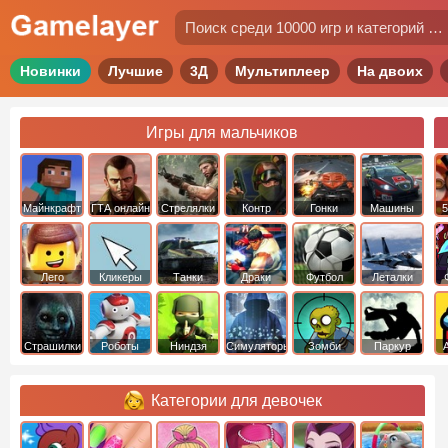
Новинки
Лучшие
3Д
Мультиплеер
На двоих
Игры для мальчиков
Майнкрафт
ГТА онлайн
Стрелялки
Контр
Гонки
Машины
5
Страйк
Лего
Кликеры
Танки
Драки
Футбол
Леталки
Страшилки
Роботы
Ниндзя
Симуляторы
Зомби
Паркур
Категории для девочек