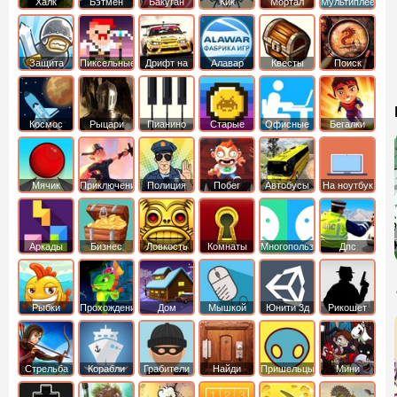
Халк
Бэтмен
Бакуган
Кик
Мортал
Мультиплеер
Бутовский
комбат
Защита
Пиксельные
Дрифт на
Алавар
Квесты
Поиск
королевства
машинах
предметов
Космос
Рыцари
Пианино
Старые
Офисные
Бегалки
Мячик
Приключения
Полиция
Побег
Автобусы
На ноутбук
Аркады
Бизнес
Ловкость
Комнаты
Многопользовательские
Дпс
симуляторы
Рыбки
Прохождение
Дом
Мышкой
Юнити 3д
Рикошет
Cтрельба
Корабли
Грабители
Найди
Пришельцы
Мини
из лука
выход