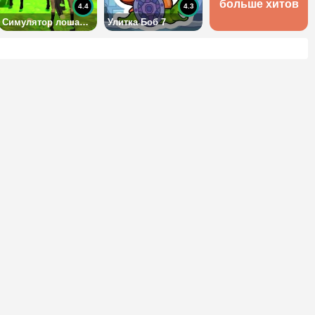
больше хитов
4.4
4.3
Симулятор лошади 3D
Улитка Боб 7