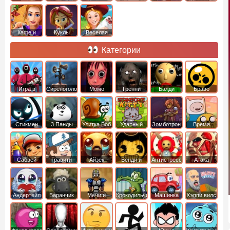
Кафе и
Куклы
Веселая
рестораны
ферма
Категории
Игра в
Сиреноголовый
Момо
Гренни
Балди
Браво
Кальмара
Старс
Стикмен
3 Панды
Улитка Боб
Ударный
Зомботрон
Время
отряд котят
Приключений
Сабвей
Гравити
Айзек
Бенди и
Антистресс
Атака
Серф
Фолз
Чернильная
Титанов
машина
Андертейл
Баранчик
Мечи и
Крокодильчик
Машинка
Хэппи вилс
Шон
Сандали
Свомпи
Вилли