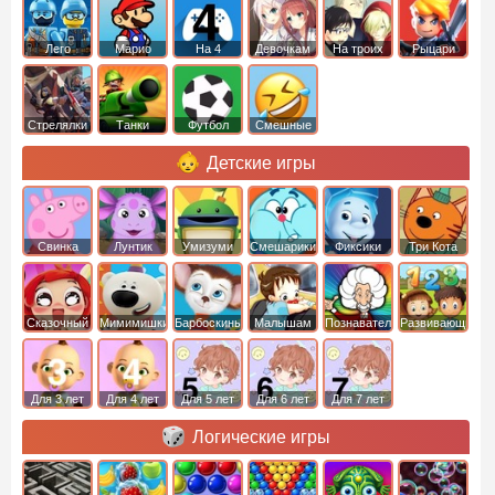
Лего
Марио
На 4
Девочкам
На троих
Рыцари
Стрелялки
Танки
Футбол
Смешные
Детские игры
Свинка
Лунтик
Умизуми
Смешарики
Фиксики
Три Кота
Пеппа
Сказочный
Мимимишки
Барбоскины
Малышам
Познавательные
Развивающие
патруль
Для 3 лет
Для 4 лет
Для 5 лет
Для 6 лет
Для 7 лет
Логические игры