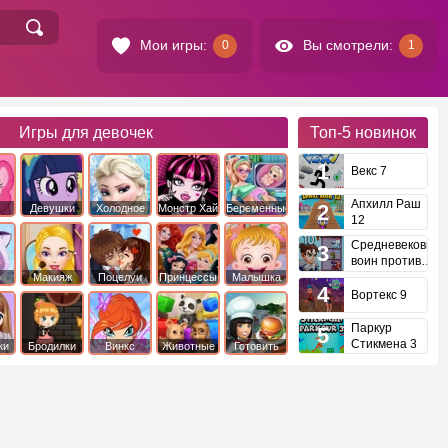
Мои игры:
Вы смотрели:
0
1
Игры для девочек
Топ-5
новинок
Векс 7
Апхилл Раш
Девушки
Холодное
Монстр Хай
Беременные
12
это
Эквестрии
Сердце
Средневековый
воин против
инопланетян
е
Макияж
Поцелуи
Принцессы
Малышка
Диснея
Хейзел
Вортекс 9
Паркур
Стикмена 3
ки
Бродилки
Винкс
Животные
Готовить
еду