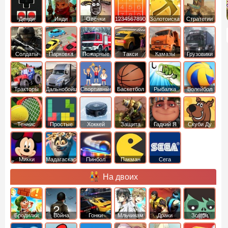
Денди
Инди
Овечки
1234567890
Золотоискатель
Стратегии
идут домой
Солдаты
Парковка
Пожарные
Такси
Камазы
Грузовики
машин
машины
Тракторы
Дальнобойщики
Спортивные
Баскетбол
Рыбалка
Волейбол
Теннис
Простые
Хоккей
Защита
Гадкий Я
Скуби Ду
башни
Микки
Мадагаскар
Пинбол
Пакман
Сега
Маус
На двоих
Бродилки
Война
Гонки
Мльчикам
Драки
Зомби