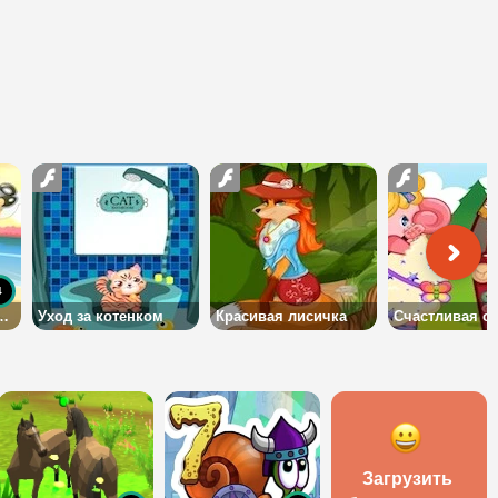
4
торическими животными
Уход за котенком
Красивая лисичка
Счастливая о
Загрузить 