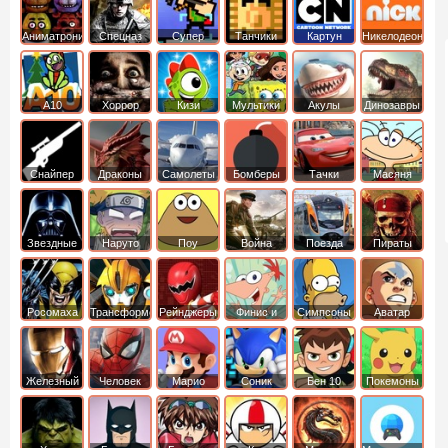
Аниматроники
Спецназ
Супер
Танчики
Картун
Никелодеон
бойцы
нетворк
А10
Хоррор
Кизи
Мультики
Акулы
Динозавры
Снайпер
Драконы
Самолеты
Бомберы
Тачки
Масяня
Звездные
Наруто
Поу
Война
Поезда
Пираты
войны
Карибского
Моря
Росомаха
Трансформеры
Рейнджеры
Финис и
Симпсоны
Аватар
Самураи
Ферб
легенда об
Аанге
Железный
Человек
Марио
Соник
Бен 10
Покемоны
человек
Паук