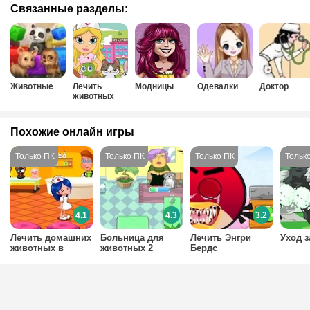
Связанные разделы:
Животные
Лечить
Модницы
Одевалки
Доктор
животных
Похожие онлайн игры
4.1
4.3
3.2
Лечить домашних
Больница для
Лечить Энгри
Уход з
животных в
животных 2
Бердс
больнице