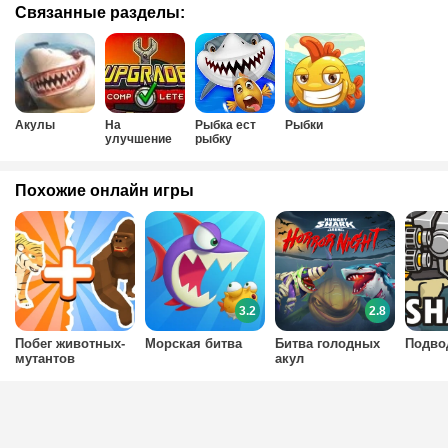
Связанные разделы:
Акулы
На
Рыбка ест
Рыбки
улучшение
рыбку
Похожие онлайн игры
3.2
2.8
Побег животных-
Морская битва
Битва голодных
Подво
мутантов
акул