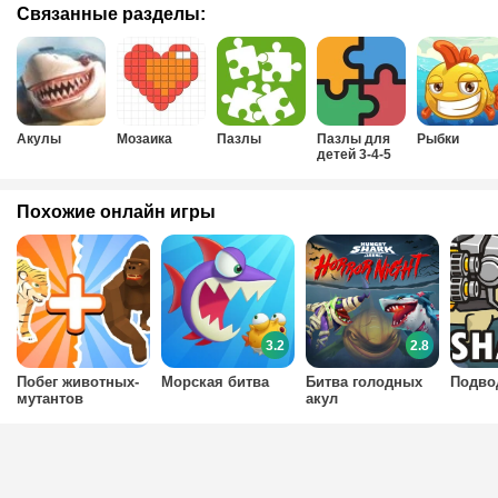
Связанные разделы:
Акулы
Мозаика
Пазлы
Пазлы для
Рыбки
детей 3-4-5
лет
Похожие онлайн игры
3.2
2.8
Побег животных-
Морская битва
Битва голодных
Подво
мутантов
акул