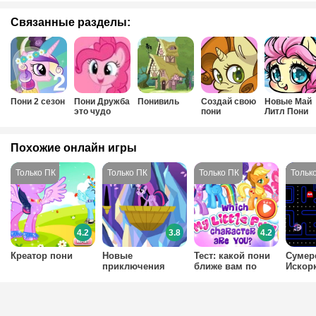
Связанные разделы:
Пони 2 сезон
Пони Дружба
Понивиль
Создай свою
Новые Май
это чудо
пони
Литл Пони
Похожие онлайн игры
4.2
3.8
4.2
Креатор пони
Новые
Тест: какой пони
Сумер
приключения
ближе вам по
Искор
пони
характеру
Пакма