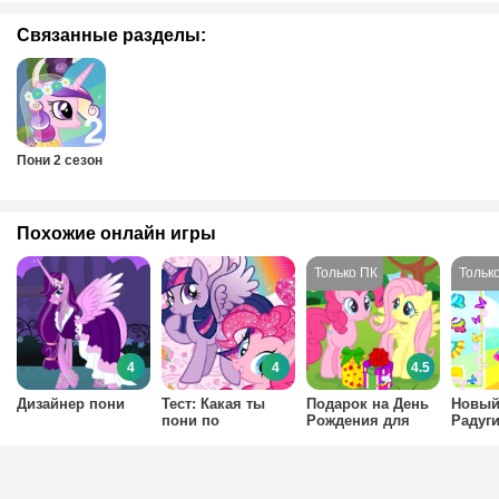
Связанные разделы:
Пони 2 сезон
Похожие онлайн игры
4
4
4.5
Дизайнер пони
Тест: Какая ты
Подарок на День
Новый
пони по
Рождения для
Радуг
характеру?
Радуги Дэш