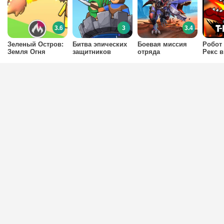
3.6
3
3.4
Зеленый Остров:
Битва эпических
Боевая миссия
Робот
Земля Огня
защитников
отряда
Рекс 
динозавров