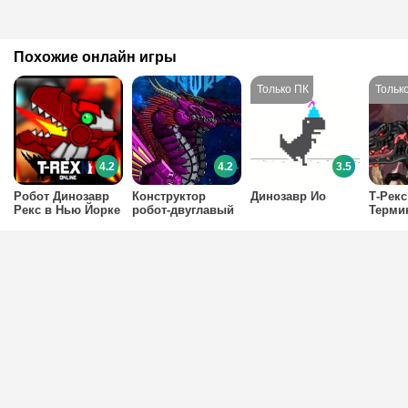
Похожие онлайн игры
4.2
4.2
3.5
Робот Динозавр
Конструктор
Динозавр Ио
Т-Рекс
Рекс в Нью Йорке
робот-двуглавый
Терми
дракон