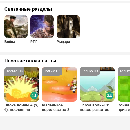
Связанные разделы:
Война
РПГ
Рыцари
Похожие онлайн игры
4.1
3.8
Эпоха войны 4 (5,
Маленькое
Эпоха войны 3:
Война
6): последняя
королевство 2
новое развитие
прише
битва