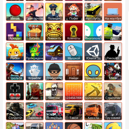
Мячик
Приключения
Полиция
Побег
Автобусы
На ноутбук
Аркады
Бизнес
Ловкость
Комнаты
Многопользовательские
Дпс
симуляторы
Рыбки
Прохождение
Дом
Мышкой
Юнити 3д
Рикошет
Cтрельба
Корабли
Грабители
Найди
Пришельцы
Мини
из лука
выход
Денди
Инди
Овечки
1234567890
Золотоискатель
Стратегии
идут домой
Солдаты
Парковка
Пожарные
Такси
Камазы
Грузовики
машин
машины