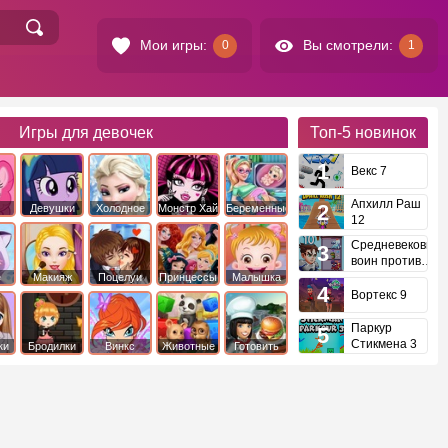
Мои игры:
Вы смотрели:
0
1
Игры для девочек
Топ-5
новинок
Векс 7
Апхилл Раш
Девушки
Холодное
Монстр Хай
Беременные
12
это
Эквестрии
Сердце
Средневековый
воин против
инопланетян
е
Макияж
Поцелуи
Принцессы
Малышка
Диснея
Хейзел
Вортекс 9
Паркур
Стикмена 3
ки
Бродилки
Винкс
Животные
Готовить
еду