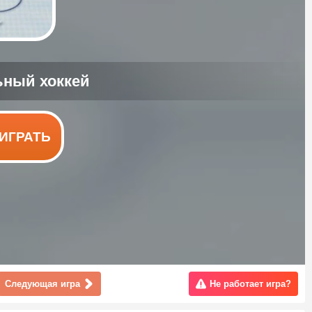
ИГРАТЬ
Следующая игра
Не работает игра?