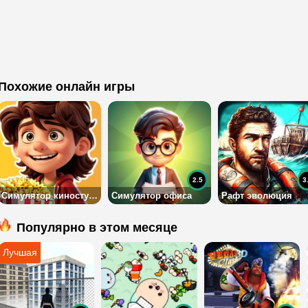
Похожие онлайн игры
2.5
3
Симулятор киностудии
Симулятор офиса
Рафт эволюция
Популярно в этом месяце