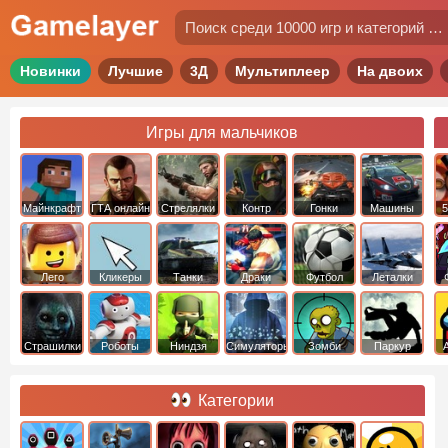
Новинки
Лучшие
3Д
Мультиплеер
На двоих
Игры для мальчиков
Майнкрафт
ГТА онлайн
Стрелялки
Контр
Гонки
Машины
5
Страйк
Лего
Кликеры
Танки
Драки
Футбол
Леталки
Страшилки
Роботы
Ниндзя
Симуляторы
Зомби
Паркур
Категории