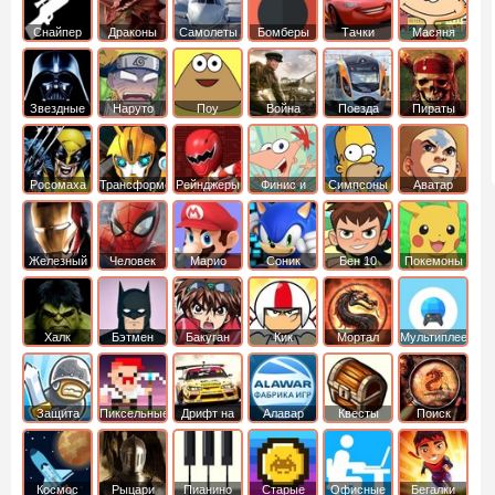
Снайпер
Драконы
Самолеты
Бомберы
Тачки
Масяня
Звездные
Наруто
Поу
Война
Поезда
Пираты
войны
Карибского
Моря
Росомаха
Трансформеры
Рейнджеры
Финис и
Симпсоны
Аватар
Самураи
Ферб
легенда об
Аанге
Железный
Человек
Марио
Соник
Бен 10
Покемоны
человек
Паук
Халк
Бэтмен
Бакуган
Кик
Мортал
Мультиплеер
Бутовский
комбат
Защита
Пиксельные
Дрифт на
Алавар
Квесты
Поиск
королевства
машинах
предметов
Космос
Рыцари
Пианино
Старые
Офисные
Бегалки