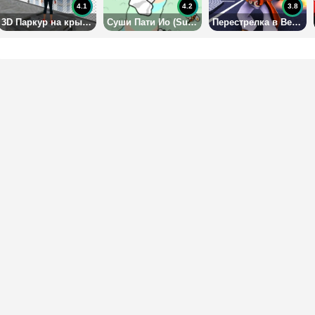
4.1
4.2
3.8
3D Паркур на крышах
Суши Пати Ио (Sushiparty io)
Перестрелка в Вегасе 3Д