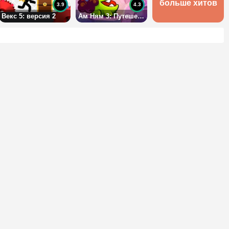
больше хитов
3.9
4.3
Векс 5: версия 2
Ам Ням 3: Путешествие во времени