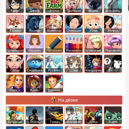
Гарри
Доктор
Ферма
Прически
Кошки
Дельфины
Поттер
Плюшева
Собаки
Лошади
Больница
Операции
Уход
Уборка
Парикмахер
Магазин
Рисовалки
Раскраски
Кулинария
Переделки
Салон
Смурфики
Русалки
Дочки
Новогодние
Тесты
Кафе и
Куклы
Веселая
рестораны
ферма
На двоих
Бродилки
Война
Гонки
Мльчикам
Драки
Зомби