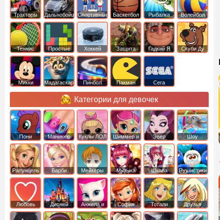
Тракторы
Дальнобойщики
Спортивные
Баскетбол
Рыбалка
Волейбол
Теннис
Простые
Хоккей
Защита
Гадкий Я
Скуби Ду
башни
Микки
Мадагаскар
Пинбол
Пакман
Сега
Маус
Категории для девочек
Пони
Маникюр
Куклы ЛОЛ
Шиммер и
Эвер
Шоу
креатор
Шайн
Афтер Хай
дельфинов
Рапунцель
Барби
Мейкеры
Музыка
Школа
Пушистики
Любовь
Дисней
Анжела и
София
Тотали
Друзья
том
Прекрасная
Спайс
ангелов