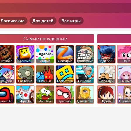
Логические
Для детей
Все игры
Самые популярные
 ночей с
Когама
Агарио
Слизарио
Троллфейс
Леди Баг и
Пони
фредди
квест
Супер Кот
Дружба 
чудо
Фрайдей
Растения
Огонь и
Геометрия
Бешеная
Папа Луи
Аним
Найт
против
Вода
Даш
бабка
Фанкин
Зомби
сбежала из
психушки
Амонг Ас
Игры Io
Ам Ням
Красный
Адам и Ева
Кухня
Одевал
шар
Сары