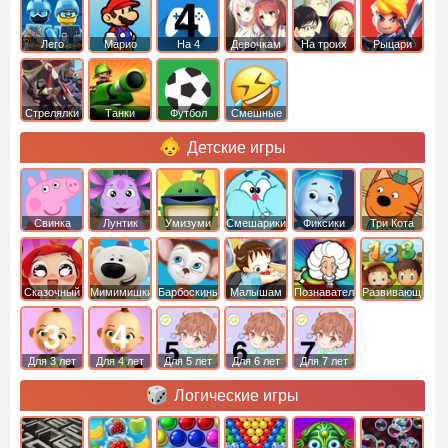
Лего
Марио
На 4
Девочкам
На троих
Рыцари
Стрелялки
Танки
Футбол
Смешные
Детские игры
Свинка
Лунтик
Умизуми
Смешарики
Фиксики
Три Кота
Пеппа
Сказочный
Мимимишки
Барбоскины
Малышам
Познавательные
Развивающие
патруль
Для 3 лет
Для 4 лет
Для 5 лет
Для 6 лет
Для 7 лет
Логические игры