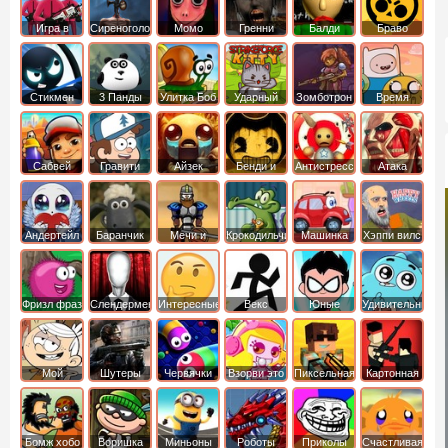
Игра в
Сиреноголовый
Момо
Гренни
Балди
Браво
Кальмара
Старс
Стикмен
3 Панды
Улитка Боб
Ударный
Зомботрон
Время
отряд котят
Приключений
Сабвей
Гравити
Айзек
Бенди и
Антистресс
Атака
Серф
Фолз
Чернильная
Титанов
машина
Андертейл
Баранчик
Мечи и
Крокодильчик
Машинка
Хэппи вилс
Шон
Сандали
Свомпи
Вилли
Фризл фраз
Слендермен
Интересные
Векс
Юные
Удивительный
титаны
мир
вперед
Гамбола
Мой
Шутеры
Червячки
Взорви это
Пиксельная
Картонная
шумный
война
башка
дом
Бомж хобо
Воришка
Миньоны
Роботы
Приколы
Счастливая