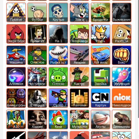
боб
динозавры
обезьянка
Плохое
Футбол
Крутые
Том и
Бродилки
Выживание
мороженое
головами
джерри
Приключения
Энгри Берс
Побег из
На 1
Песочницы
Убить
Разбуди
тюрьмы
короля
коробку
Машина
Опасное
Рыбка ест
Аварии
Хот вилс
Бокс
ест
оружие
рыбку
машин
машину
Алхимия
Мстители
Плохие
Кактус
Змейка
Эволюция
свинки
маккой
Аниматроники
Спецназ
Супер
Танчики
Картун
Никелодеон
бойцы
нетворк
А10
Хоррор
Кизи
Мультики
Акулы
Динозавры