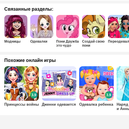
Связанные разделы:
Модницы
Одевалки
Пони Дружба
Создай свою
Переодевал
это чудо
пони
Похожие онлайн игры
3.9
3.9
Принцессы войны
Дженни одевается
Одевалка ребенка
Наряд
и Анн