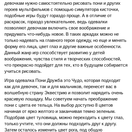
девочкам нужно самостоятельно рисовать пони и других
героев мультфильмов с помощью симулятора кисточки,
подобные игры будут гораздо проще. А в отличие от
раскрасок, гораздо увлекательнее, ведь одевалки
позволяют девочкам включить свое воображение и
придумать что-нибудь новое. В таких аркадах можно не
только надевать на главного героя одежду, но еще и менять
форму его лица, цвет глаз и другие важные особенности.
Данный жанр игр способствует развитию у детей
воображения, чувства стиля и творческих способностей,
что прекрасно подойдет для тех, кто в будущем собирается
учиться рисовать.
Игра одевалка Пони Дружба это Чудо, которая подходит
как для девочек, так и для мальчиков, перенесет вас в
волшебную страну Эквестрию и позволит нарядить очень
красивую лошадку. Мы советуем начать преображение
пони с цвета ее тельца. На выбор доступно 8 цветов
начиная от ярко желтого и заканчивая темно зеленым.
Подобрав цвет туловища, можно переходить к цвету глаз,
только учтите, что они должны подходить друг к другу.
Затем осталось изменить цвет рога, под общую