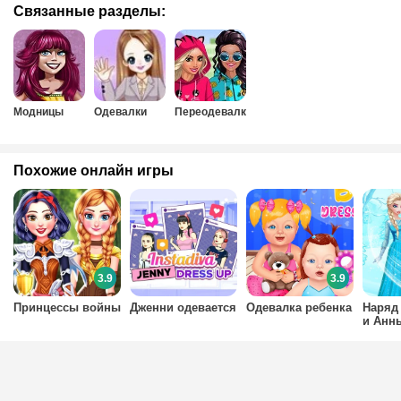
Связанные разделы:
Модницы
Одевалки
Переодевалки
Похожие онлайн игры
3.9
3.9
Принцессы войны
Дженни одевается
Одевалка ребенка
Наряд
и Анн