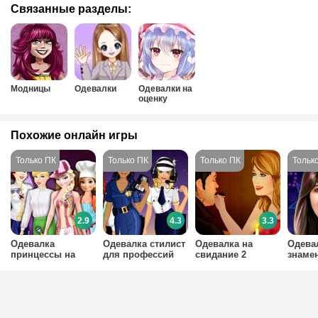
Связанные разделы:
Модницы
Одевалки
Одевалки на
оценку
Похожие онлайн игры
2.9
4.3
3.3
Одевалка
Одевалка стилист
Одевалка на
Одева
принцессы на
для профессий
свидание 2
знаме
работе