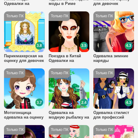
Одевалки на
моды в Риме
для девочек
Оценку Жюри
3.8
3.5
4.3
Парикмахерская на
Поездка в Китай
Одевалка зимние
оценку для девочек
Одевалки на
наряды
Оценку
3.7
2.4
4.3
Мотогонщица
Одевалка на
Одевалка стилист
одевалка на оценку
модную рыбалку на
для профессий
оценку