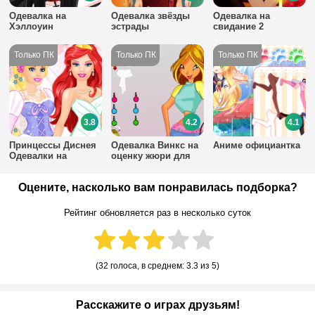
Одевалка на
Одевалка звёзды
Одевалка на
Хэллоуин
эстрады
свидание 2
3.8
4.2
4.1
Принцессы Диснея
Одевалка Винкс на
Аниме официантка
Одевалки на
оценку жюри для
Оценку Жюри
девочек
Оцените, насколько вам понравилась подборка?
Рейтинг обновляется раз в несколько суток
(
32 голоса
, в среднем:
3.3
из 5)
Расскажите о играх друзьям!