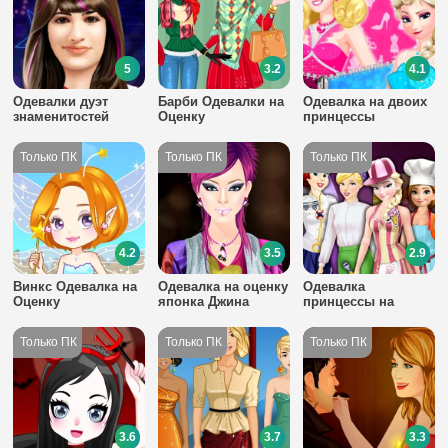
5
3.2
4.1
Одевалки дуэт
Барби Одевалки на
Одевалка на двоих
знаменитостей
Оценку
принцессы
4.2
3.5
2.9
Винкс Одевалка на
Одевалка на оценку
Одевалка
Оценку
японка Джина
принцессы на
работе
3.6
3.7
3.3