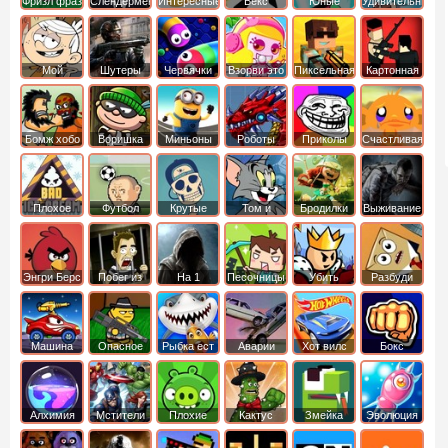
Фризл фраз
Слендермен
Интересные
Векс
Юные
Удивительный
титаны
мир
вперед
Гамбола
Мой
Шутеры
Червячки
Взорви это
Пиксельная
Картонная
шумный
война
башка
дом
Бомж хобо
Воришка
Миньоны
Роботы
Приколы
Счастливая
боб
динозавры
обезьянка
Плохое
Футбол
Крутые
Том и
Бродилки
Выживание
мороженое
головами
джерри
Приключения
Энгри Берс
Побег из
На 1
Песочницы
Убить
Разбуди
тюрьмы
короля
коробку
Машина
Опасное
Рыбка ест
Аварии
Хот вилс
Бокс
ест
оружие
рыбку
машин
машину
Алхимия
Мстители
Плохие
Кактус
Змейка
Эволюция
свинки
маккой