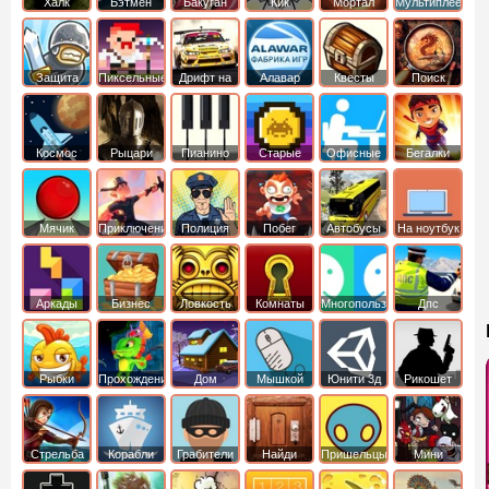
Халк
Бэтмен
Бакуган
Кик
Мортал
Мультиплеер
Бутовский
комбат
Защита
Пиксельные
Дрифт на
Алавар
Квесты
Поиск
королевства
машинах
предметов
Космос
Рыцари
Пианино
Старые
Офисные
Бегалки
Мячик
Приключения
Полиция
Побег
Автобусы
На ноутбук
Аркады
Бизнес
Ловкость
Комнаты
Многопользовательские
Дпс
симуляторы
Рыбки
Прохождение
Дом
Мышкой
Юнити 3д
Рикошет
Cтрельба
Корабли
Грабители
Найди
Пришельцы
Мини
из лука
выход