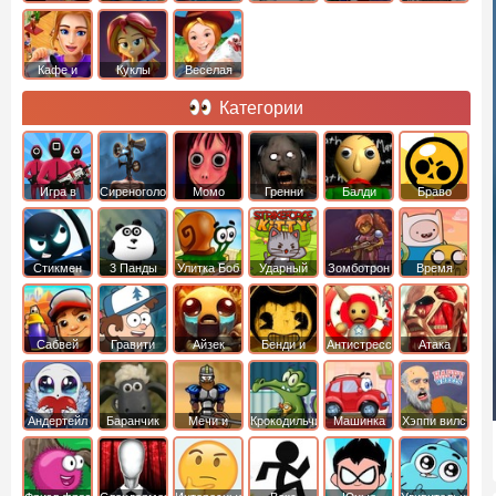
Кафе и
Куклы
Веселая
рестораны
ферма
Категории
Игра в
Сиреноголовый
Момо
Гренни
Балди
Браво
Кальмара
Старс
Стикмен
3 Панды
Улитка Боб
Ударный
Зомботрон
Время
отряд котят
Приключений
Сабвей
Гравити
Айзек
Бенди и
Антистресс
Атака
Серф
Фолз
Чернильная
Титанов
машина
Андертейл
Баранчик
Мечи и
Крокодильчик
Машинка
Хэппи вилс
Шон
Сандали
Свомпи
Вилли