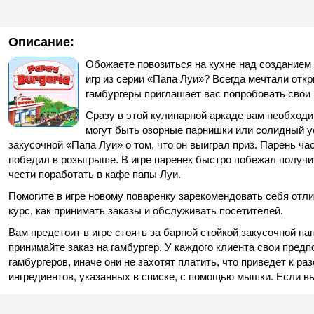
Описание:
Обожаете повозиться на кухне над созданием 
игр из серии «Папа Луи»? Всегда мечтали отк
гамбургеры приглашает вас попробовать свои 
Сразу в этой кулинарной аркаде вам необходи
могут быть озорные парнишки или солидный у
закусочной «Папа Луи» о том, что он выиграл приз. Парень ча
победил в розыгрыше. В игре паренек быстро побежал получить
чести поработать в кафе папы Луи.
Помогите в игре новому поваренку зарекомендовать себя отли
курс, как принимать заказы и обслуживать посетителей.
Вам предстоит в игре стоять за барной стойкой закусочной п
принимайте заказ на гамбургер. У каждого клиента свои предп
гамбургеров, иначе они не захотят платить, что приведет к р
ингредиентов, указанных в списке, с помощью мышки. Если вы