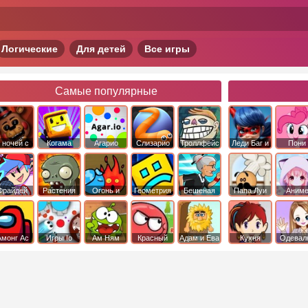
Логические
Для детей
Все игры
Самые популярные
 ночей с
Когама
Агарио
Слизарио
Троллфейс
Леди Баг и
Пони
фредди
квест
Супер Кот
Дружба 
чудо
Фрайдей
Растения
Огонь и
Геометрия
Бешеная
Папа Луи
Аним
Найт
против
Вода
Даш
бабка
Фанкин
Зомби
сбежала из
психушки
Амонг Ас
Игры Io
Ам Ням
Красный
Адам и Ева
Кухня
Одевал
шар
Сары