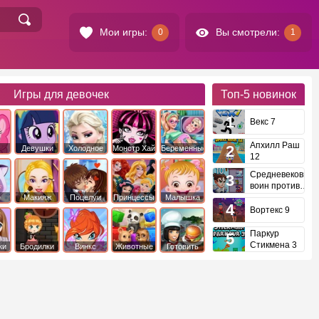
Мои игры:
Вы смотрели:
0
1
Игры для девочек
Топ-5
новинок
Векс 7
Апхилл Раш
Девушки
Холодное
Монстр Хай
Беременные
12
это
Эквестрии
Сердце
Средневековый
воин против
инопланетян
е
Макияж
Поцелуи
Принцессы
Малышка
Диснея
Хейзел
Вортекс 9
Паркур
Стикмена 3
ки
Бродилки
Винкс
Животные
Готовить
еду