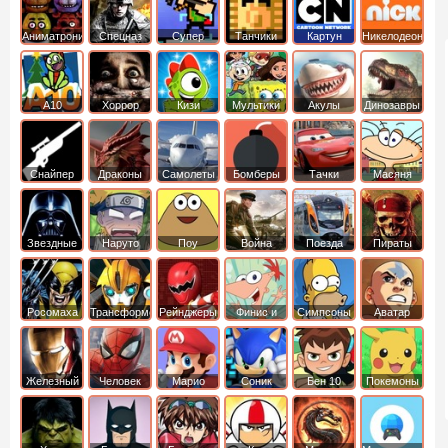
Аниматроники
Спецназ
Супер
Танчики
Картун
Никелодеон
бойцы
нетворк
А10
Хоррор
Кизи
Мультики
Акулы
Динозавры
Снайпер
Драконы
Самолеты
Бомберы
Тачки
Масяня
Звездные
Наруто
Поу
Война
Поезда
Пираты
войны
Карибского
Моря
Росомаха
Трансформеры
Рейнджеры
Финис и
Симпсоны
Аватар
Самураи
Ферб
легенда об
Аанге
Железный
Человек
Марио
Соник
Бен 10
Покемоны
человек
Паук