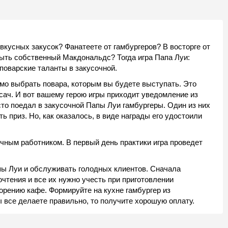
вкусных закусок? Фанатеете от гамбургеров? В восторге от
рыть собственный Макдональдс? Тогда игра Папа Луи:
поварские таланты в закусочной.
мо выбрать повара, которым вы будете выступать. Это
сач. И вот вашему герою игры приходит уведомление из
сто поедал в закусочной Папы Луи гамбургеры. Один из них
 приз. Но, как оказалось, в виде награды его удостоили
чным работником. В первый день практики игра проведет
апы Луи и обслуживать голодных клиентов. Сначала
очтения и все их нужно учесть при приготовлении
азорению кафе. Формируйте на кухне гамбургер из
 все делаете правильно, то получите хорошую оплату.