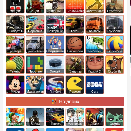
Денди
Инди
Овечки
1234567890
Золотоискатель
Стратегии
идут домой
Солдаты
Парковка
Пожарные
Такси
Камазы
Грузовики
машин
машины
Тракторы
Дальнобойщики
Спортивные
Баскетбол
Рыбалка
Волейбол
Теннис
Простые
Хоккей
Защита
Гадкий Я
Скуби Ду
башни
Микки
Мадагаскар
Пинбол
Пакман
Сега
Маус
На двоих
Бродилки
Война
Гонки
Мльчикам
Драки
Зомби