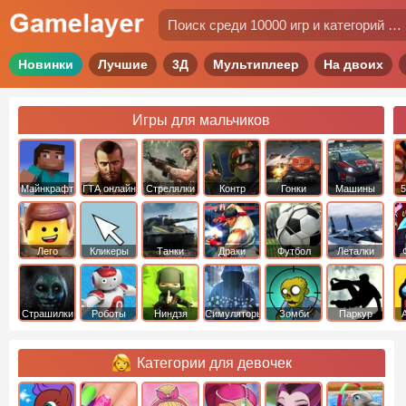
Новинки
Лучшие
3Д
Мультиплеер
На двоих
Игры для мальчиков
Майнкрафт
ГТА онлайн
Стрелялки
Контр
Гонки
Машины
5
Страйк
Лего
Кликеры
Танки
Драки
Футбол
Леталки
Страшилки
Роботы
Ниндзя
Симуляторы
Зомби
Паркур
Категории для девочек