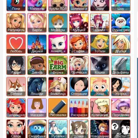
Пони
Маникюр
Куклы ЛОЛ
Шиммер и
Эвер
Шоу
креатор
Шайн
Афтер Хай
дельфинов
Рапунцель
Барби
Мейкеры
Музыка
Школа
Пушистики
Любовь
Дисней
Анжела и
София
Тотали
Друзья
том
Прекрасная
Спайс
ангелов
Гарри
Доктор
Ферма
Прически
Кошки
Дельфины
Поттер
Плюшева
Собаки
Лошади
Больница
Операции
Уход
Уборка
Парикмахер
Магазин
Рисовалки
Раскраски
Кулинария
Переделки
Салон
Смурфики
Русалки
Дочки
Новогодние
Тесты