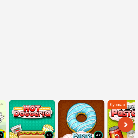
.1
4.3
4.2