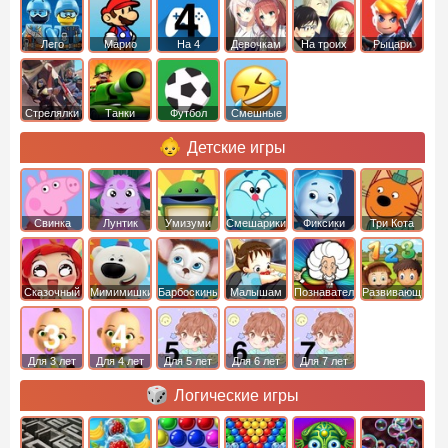
Лего
Марио
На 4
Девочкам
На троих
Рыцари
Стрелялки
Танки
Футбол
Смешные
Детские игры
Свинка
Лунтик
Умизуми
Смешарики
Фиксики
Три Кота
Пеппа
Сказочный
Мимимишки
Барбоскины
Малышам
Познавательные
Развивающие
патруль
Для 3 лет
Для 4 лет
Для 5 лет
Для 6 лет
Для 7 лет
Логические игры