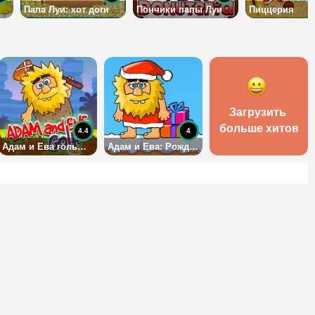
Папа Луи: хот доги
Пончики папы Луи
Пиццерия
Загрузить 
больше хитов
4.4
4
Адам и Ева гольфисты
Адам и Ева: Рождество