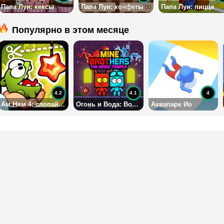
Папа Луи: кексы
Папа Луи: конфеты
Папа Луи: пицца
Популярно в этом месяце
4.2
4.1
4
Ам Ням 4: слопай леденец
Огонь и Вода: Волшебный храм
Аквапарк Ио