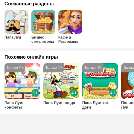
Связанные разделы:
Папа Луи
Бизнес
Кафе и
симуляторы
Рестораны
Похожие онлайн игры
3.1
4.1
4.3
Папа Луи:
Папа Луи: пицца
Папа Луи: хот
Пончи
конфеты
доги
Луи