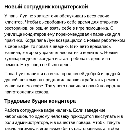
Новый сотрудник кондитерской
У папы Луи не хватает сил обслуживать всех своих
клиентов. Чтобы высвободить себе время для открытия
ресторанов, он решил взять себе в игре помощника. С
училища кондитеров ему порекомендовали паренька для
практики. Когда папа Луи возвращался с новым работником
в свое кафе, то попал в аварию. В их авто врезалась
машина, которой управлял неопытный водитель. Новый
кулинар поднял скандал и стал требовать деньги на
ремонт. Но у юнца не было денег.
Папа Луи славится на весь город своей доброй и щедрой
душой, поэтому он предложил парню отработать ремонт
машины в его кафе. Так у него появился новый повар для
приготовления кексов.
Трудовые будни кондитера
Работа сотрудника кафе нелегка. Если заведение
небольшое, то одному человеку приходится выступать и в
роли администратора, и в качестве повара. Чтобы тянуть
такую нагрузку, в игре нужно быть расторопным, а чтобы