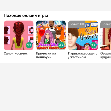
Похожие онлайн игры
3.3
4.2
3.2
Салон косичек
Прически на
Парикмахерская с
Озорн
Хеллоуин
Джастином
кудря
Бибером