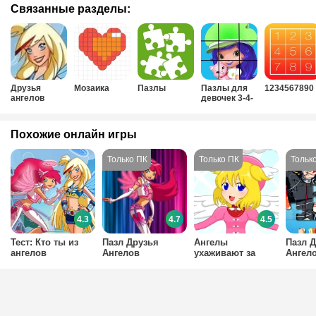
Связанные разделы:
Друзья
Мозаика
Пазлы
Пазлы для
1234567890
ангелов
девочек 3-4-
5-6 лет
Похожие онлайн игры
4.3
4.7
4.5
Тест: Кто ты из
Пазл Друзья
Ангелы
Пазл 
ангелов
Ангелов
ухаживают за
Ангело
мультфильма
детьми
Друзья Ангелов?