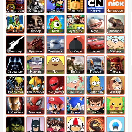
Аниматроники
Спецназ
Супер
Танчики
Картун
Никелодеон
бойцы
нетворк
А10
Хоррор
Кизи
Мультики
Акулы
Динозавры
Снайпер
Драконы
Самолеты
Бомберы
Тачки
Масяня
Звездные
Наруто
Поу
Война
Поезда
Пираты
войны
Карибского
Моря
Росомаха
Трансформеры
Рейнджеры
Финис и
Симпсоны
Аватар
Самураи
Ферб
легенда об
Аанге
Железный
Человек
Марио
Соник
Бен 10
Покемоны
человек
Паук