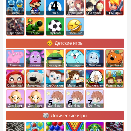
Лего
Марио
На 4
Девочкам
На троих
Рыцари
Стрелялки
Танки
Футбол
Смешные
Детские игры
Свинка
Лунтик
Умизуми
Смешарики
Фиксики
Три Кота
Пеппа
Сказочный
Мимимишки
Барбоскины
Малышам
Познавательные
Развивающие
патруль
Для 3 лет
Для 4 лет
Для 5 лет
Для 6 лет
Для 7 лет
Логические игры