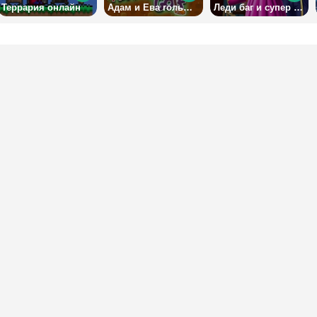
Террария онлайн
Адам и Ева гольфисты
Леди баг и супер кот: пестрый гардероб