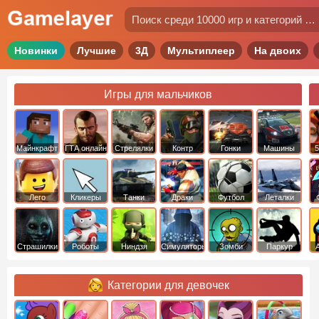
Новинки
Лучшие
3Д
Мультиплеер
На двоих
Игры для мальчиков
Майнкрафт
ГТА онлайн
Стрелялки
Контр
Гонки
Машины
5
Страйк
Лего
Кликеры
Танки
Драки
Футбол
Леталки
Страшилки
Роботы
Ниндзя
Симуляторы
Зомби
Паркур
Категории для девочек