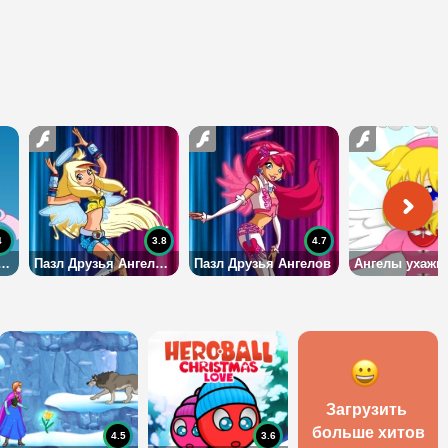
4
3.8
4.7
 с Друзьями Ангелов
Пазл Друзья Ангелов 2
Пазл Друзья Ангелов
Загрузить 
больше хитов
4.5
3.6