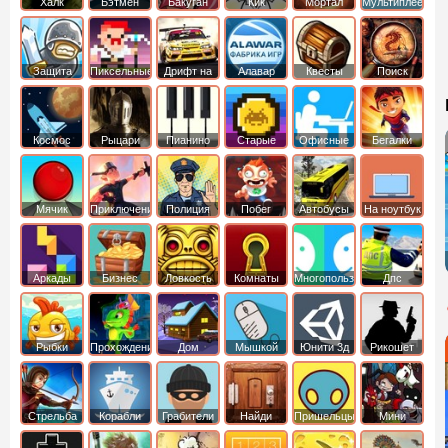
Халк
Бэтмен
Бакуган
Кик
Мортал
Мультиплеер
Бутовский
комбат
Защита
Пиксельные
Дрифт на
Алавар
Квесты
Поиск
королевства
машинах
предметов
Космос
Рыцари
Пианино
Старые
Офисные
Бегалки
Мячик
Приключения
Полиция
Побег
Автобусы
На ноутбук
Аркады
Бизнес
Ловкость
Комнаты
Многопользовательские
Дпс
симуляторы
Рыбки
Прохождение
Дом
Мышкой
Юнити 3д
Рикошет
Cтрельба
Корабли
Грабители
Найди
Пришельцы
Мини
из лука
выход