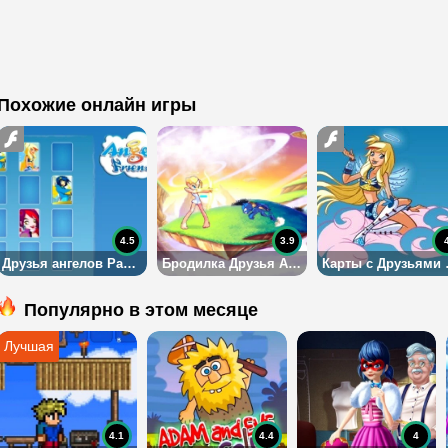
Похожие онлайн игры
4.5
3.9
Друзья ангелов Раф и Сульфус
Бродилка Друзья Ангелов
Карты
Популярно в этом месяце
4.1
4.4
4