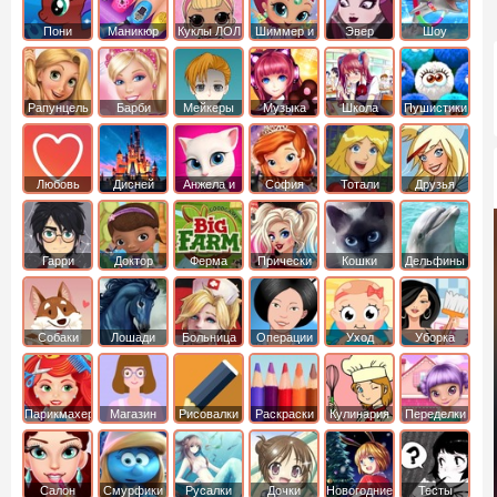
Пони
Маникюр
Куклы ЛОЛ
Шиммер и
Эвер
Шоу
креатор
Шайн
Афтер Хай
дельфинов
Рапунцель
Барби
Мейкеры
Музыка
Школа
Пушистики
Любовь
Дисней
Анжела и
София
Тотали
Друзья
том
Прекрасная
Спайс
ангелов
Гарри
Доктор
Ферма
Прически
Кошки
Дельфины
Поттер
Плюшева
Собаки
Лошади
Больница
Операции
Уход
Уборка
Парикмахер
Магазин
Рисовалки
Раскраски
Кулинария
Переделки
Салон
Смурфики
Русалки
Дочки
Новогодние
Тесты