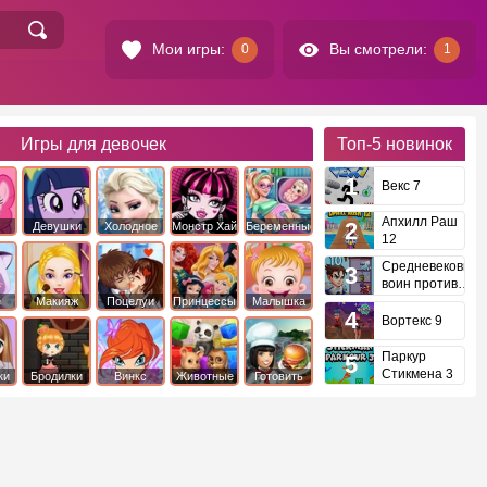
Мои игры:
Вы смотрели:
0
1
Игры для девочек
Топ-5
новинок
Векс 7
Апхилл Раш
Девушки
Холодное
Монстр Хай
Беременные
12
это
Эквестрии
Сердце
Средневековый
воин против
инопланетян
е
Макияж
Поцелуи
Принцессы
Малышка
Диснея
Хейзел
Вортекс 9
Паркур
Стикмена 3
ки
Бродилки
Винкс
Животные
Готовить
еду