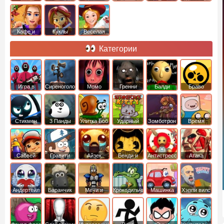
Кафе и
Куклы
Веселая
рестораны
ферма
Категории
Игра в
Сиреноголовый
Момо
Гренни
Балди
Браво
Кальмара
Старс
Стикмен
3 Панды
Улитка Боб
Ударный
Зомботрон
Время
отряд котят
Приключений
Сабвей
Гравити
Айзек
Бенди и
Антистресс
Атака
Серф
Фолз
Чернильная
Титанов
машина
Андертейл
Баранчик
Мечи и
Крокодильчик
Машинка
Хэппи вилс
Шон
Сандали
Свомпи
Вилли