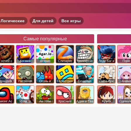
Логические
Для детей
Все игры
Самые популярные
 ночей с
Когама
Агарио
Слизарио
Троллфейс
Леди Баг и
Пони
фредди
квест
Супер Кот
Дружба 
чудо
Фрайдей
Растения
Огонь и
Геометрия
Бешеная
Папа Луи
Аним
Найт
против
Вода
Даш
бабка
Фанкин
Зомби
сбежала из
психушки
Амонг Ас
Игры Io
Ам Ням
Красный
Адам и Ева
Кухня
Одевал
шар
Сары