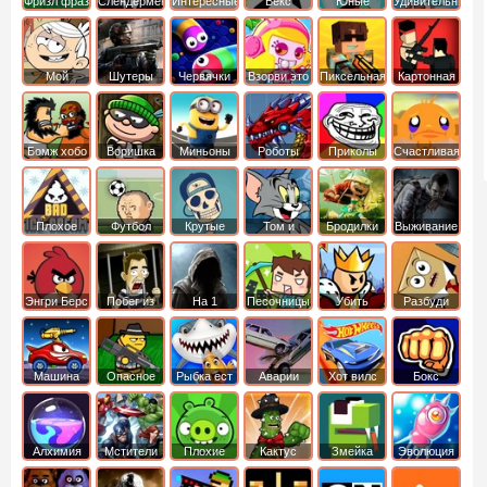
Фризл фраз
Слендермен
Интересные
Векс
Юные
Удивительный
титаны
мир
вперед
Гамбола
Мой
Шутеры
Червячки
Взорви это
Пиксельная
Картонная
шумный
война
башка
дом
Бомж хобо
Воришка
Миньоны
Роботы
Приколы
Счастливая
боб
динозавры
обезьянка
Плохое
Футбол
Крутые
Том и
Бродилки
Выживание
мороженое
головами
джерри
Приключения
Энгри Берс
Побег из
На 1
Песочницы
Убить
Разбуди
тюрьмы
короля
коробку
Машина
Опасное
Рыбка ест
Аварии
Хот вилс
Бокс
ест
оружие
рыбку
машин
машину
Алхимия
Мстители
Плохие
Кактус
Змейка
Эволюция
свинки
маккой