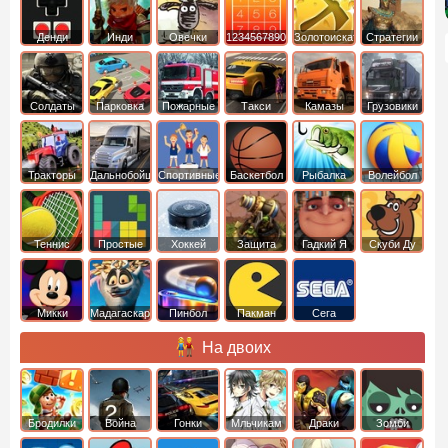
Денди
Инди
Овечки
1234567890
Золотоискатель
Стратегии
идут домой
Солдаты
Парковка
Пожарные
Такси
Камазы
Грузовики
машин
машины
Тракторы
Дальнобойщики
Спортивные
Баскетбол
Рыбалка
Волейбол
Теннис
Простые
Хоккей
Защита
Гадкий Я
Скуби Ду
башни
Микки
Мадагаскар
Пинбол
Пакман
Сега
Маус
На двоих
Бродилки
Война
Гонки
Мльчикам
Драки
Зомби