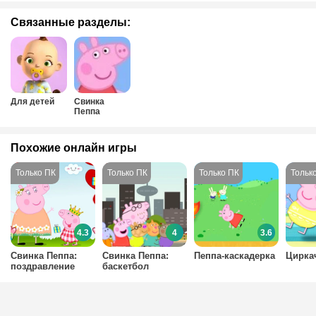
Связанные разделы:
Для детей
Свинка
Пеппа
Похожие онлайн игры
4.3
4
3.6
Свинка Пеппа:
Cвинка Пеппа:
Пеппа-каскадерка
Цирка
поздравление
баскетбол
мамы