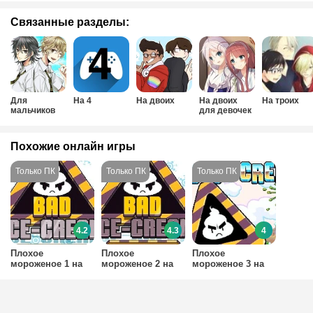
Связанные разделы:
Для
На 4
На двоих
На двоих
На троих
мальчиков
для девочек
на двоих
Похожие онлайн игры
4.2
4.3
4
Плохое
Плохое
Плохое
мороженое 1 на
мороженое 2 на
мороженое 3 на
двоих
двоих
двоих