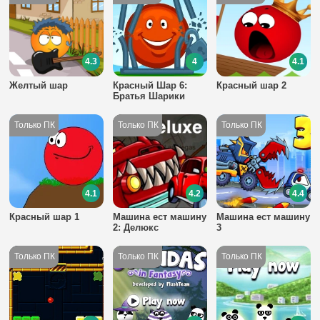
4.3
4
4.1
Желтый шар
Красный Шар 6:
Красный шар 2
Братья Шарики
4.1
4.2
4.4
Красный шар 1
Машина ест машину
Машина ест машину
2: Делюкс
3