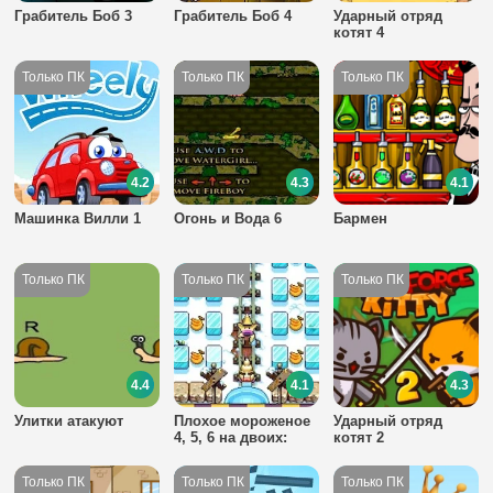
Грабитель Боб 3
Грабитель Боб 4
Ударный отряд
котят 4
4.2
4.3
4.1
Машинка Вилли 1
Огонь и Вода 6
Бармен
4.4
4.1
4.3
Улитки атакуют
Плохое мороженое
Ударный отряд
4, 5, 6 на двоих:
котят 2
дата выхода