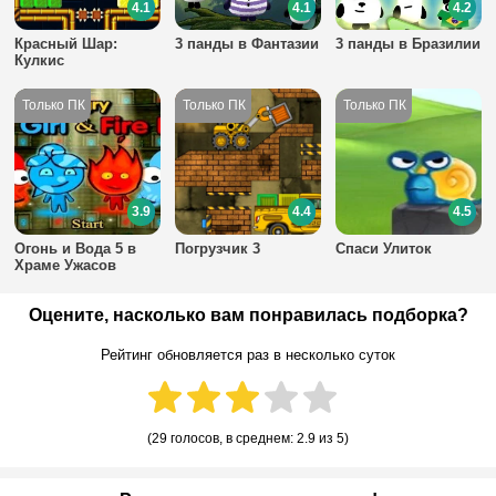
4.1
4.1
4.2
Красный Шар:
3 панды в Фантазии
3 панды в Бразилии
Кулкис
3.9
4.4
4.5
Огонь и Вода 5 в
Погрузчик 3
Спаси Улиток
Храме Ужасов
Оцените, насколько вам понравилась подборка?
Рейтинг обновляется раз в несколько суток
(
29 голосов
, в среднем:
2.9
из 5)