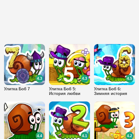
4.3
4.3
4.5
Улитка Боб 7
Улитка Боб 5:
Улитка Боб 6:
История любви
Зимняя история
4.4
4.1
4.2