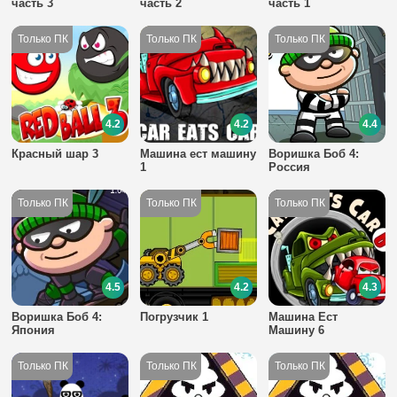
часть 3
часть 2
часть 1
4.2
4.2
4.4
Красный шар 3
Машина ест машину
Воришка Боб 4:
1
Россия
4.5
4.2
4.3
Воришка Боб 4:
Погрузчик 1
Машина Ест
Япония
Машину 6