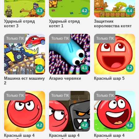
4.3
4.2
4.4
Ударный отряд
Ударный отряд
Защитник
котят 3
котят 1
королевства котят
4.3
4.1
4.2
Машина ест машину
Агарио червяки
Красный шар 5
2
4.2
4.2
4.2
Красный шар 4
Красный шар 4
Красный шар 4