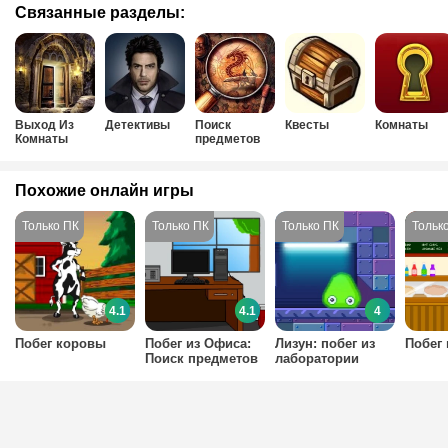
Связанные разделы:
Выход Из
Детективы
Поиск
Квесты
Комнаты
Комнаты
предметов
Похожие онлайн игры
4.1
4.1
4
Побег коровы
Побег из Офиса:
Лизун: побег из
Побег 
Поиск предметов
лаборатории