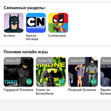
Связанные разделы:
Бэтмен
Картун
Супергерои
Нетворк
Похожие онлайн игры
4.1
3.7
4.3
Гардероб Бэтмена
Гонки на
Поцелуй Бэтмена
Ядови
Бэтмобиле
Бэтме