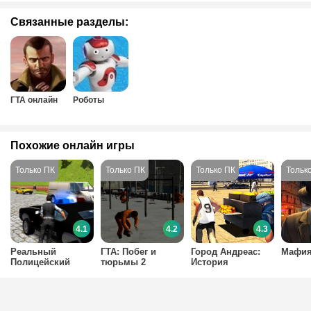
Связанные разделы:
ГТА онлайн
Роботы
Похожие онлайн игры
4.1
4.2
4.3
Реальный
ГТА: Побег и
Город Андреас:
Мафия
Полицейский
тюрьмы 2
История