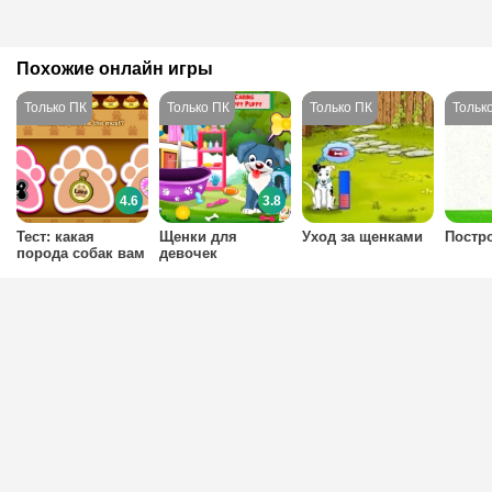
Похожие онлайн игры
4.6
3.8
Тест: какая
Щенки для
Уход за щенками
Постр
порода собак вам
девочек
подходит?