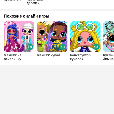
девочек
Похожие онлайн игры
3.9
4.1
4.2
Макияж на
Макияж кукол
Конструктор
Куклы
вечеринку
куколок
Зимне