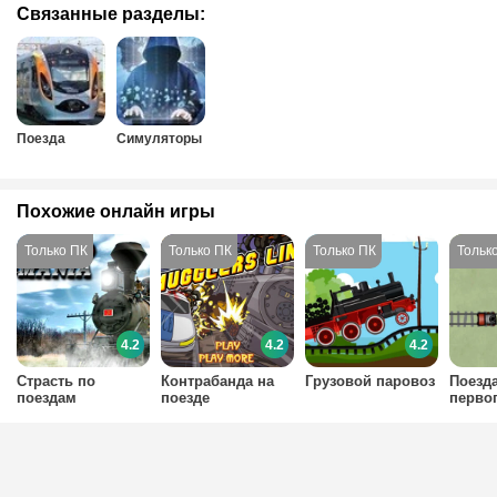
Связанные разделы:
Поезда
Симуляторы
Похожие онлайн игры
4.2
4.2
4.2
Страсть по
Контрабанда на
Грузовой паровоз
Поезд
поездам
поезде
перво