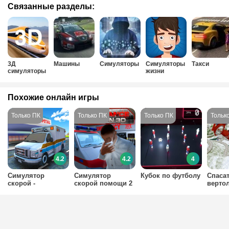
Связанные разделы:
3Д
Машины
Симуляторы
Симуляторы
Такси
симуляторы
жизни
Похожие онлайн игры
4.2
4.2
4
Симулятор
Симулятор
Кубок по футболу
Спасат
скорой -
скорой помощи 2
верто
спасательная
миссия