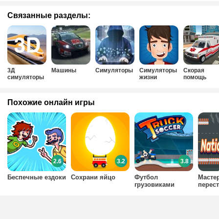
Связанные разделы:
3Д
Машины
Симуляторы
Симуляторы
Скорая
симуляторы
жизни
помощь
Похожие онлайн игры
2.6
3.2
3.8
Беспечные ездоки
Сохрани яйцо
Футбол
Масте
грузовиками
перес