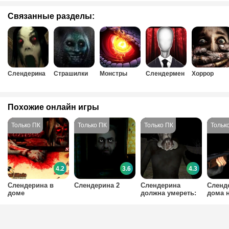
Связанные разделы:
Слендерина
Страшилки
Монстры
Слендермен
Хоррор
Похожие онлайн игры
4.2
3.6
4.3
Слендерина в
Слендерина 2
Слендерина
Сленд
доме
должна умереть:
дома 
лес