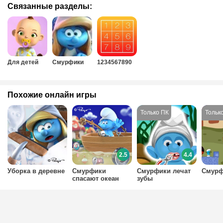
Связанные разделы:
Для детей
Смурфики
1234567890
Похожие онлайн игры
2.5
4.4
Уборка в деревне
Смурфики
Смурфики лечат
Смурф
спасают океан
зубы