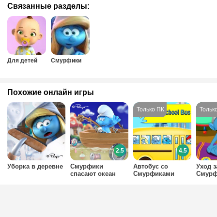
Связанные разделы:
Для детей
Смурфики
Похожие онлайн игры
2.5
4.5
Уборка в деревне
Смурфики
Автобус со
Уход з
спасают океан
Смурфиками
Смур