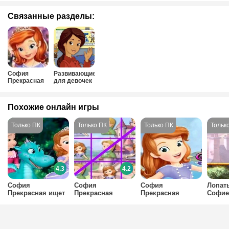
Связанные разделы:
София
Развивающие
Прекрасная
для девочек
Похожие онлайн игры
4.3
4.2
София
София
София
Лопат
Прекрасная ищет
Прекрасная
Прекрасная
Софие
звездочки: часть
играет в крестики
повторяет
Прекр
2
нолики
мелодию