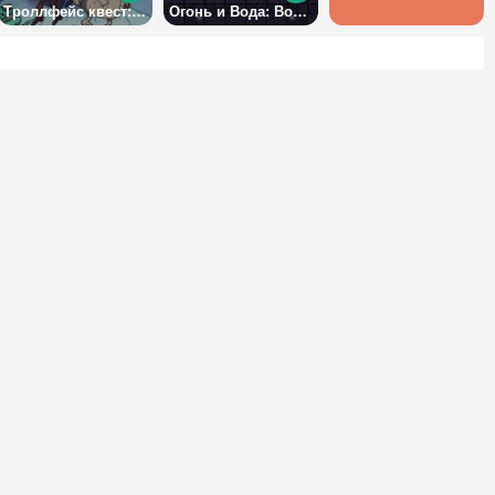
Троллфейс квест: битва мемов
Огонь и Вода: Волшебный храм