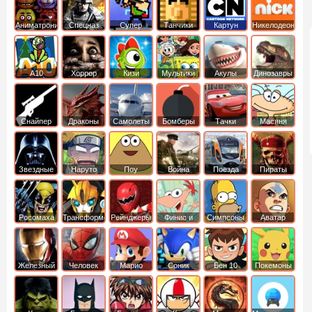
Аниматроники
Спецназ
Супер
Танчики
Картун
Никелодеон
бойцы
нетворк
А10
Хоррор
Кизи
Мультики
Акулы
Динозавры
Снайпер
Драконы
Самолеты
Бомберы
Тачки
Масяня
Звездные
Наруто
Поу
Война
Поезда
Пираты
войны
Карибского
Моря
Росомаха
Трансформеры
Рейнджеры
Финис и
Симпсоны
Аватар
Самураи
Ферб
легенда об
Аанге
Железный
Человек
Марио
Соник
Бен 10
Покемоны
человек
Паук