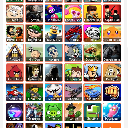
Фризл фраз
Слендермен
Интересные
Векс
Юные
Удивительный
титаны
мир
вперед
Гамбола
Мой
Шутеры
Червячки
Взорви это
Пиксельная
Картонная
шумный
война
башка
дом
Бомж хобо
Воришка
Миньоны
Роботы
Приколы
Счастливая
боб
динозавры
обезьянка
Плохое
Футбол
Крутые
Том и
Бродилки
Выживание
мороженое
головами
джерри
Приключения
Энгри Берс
Побег из
На 1
Песочницы
Убить
Разбуди
тюрьмы
короля
коробку
Машина
Опасное
Рыбка ест
Аварии
Хот вилс
Бокс
ест
оружие
рыбку
машин
машину
Алхимия
Мстители
Плохие
Кактус
Змейка
Эволюция
свинки
маккой