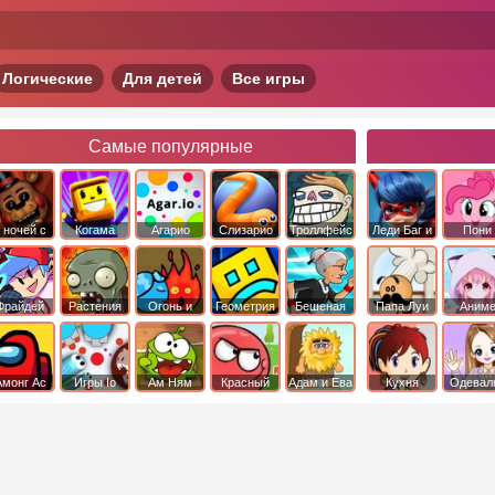
Логические
Для детей
Все игры
Самые популярные
 ночей с
Когама
Агарио
Слизарио
Троллфейс
Леди Баг и
Пони
фредди
квест
Супер Кот
Дружба 
чудо
Фрайдей
Растения
Огонь и
Геометрия
Бешеная
Папа Луи
Аним
Найт
против
Вода
Даш
бабка
Фанкин
Зомби
сбежала из
психушки
Амонг Ас
Игры Io
Ам Ням
Красный
Адам и Ева
Кухня
Одевал
шар
Сары