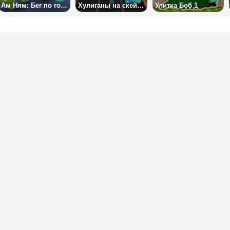
Ам Ням: Бег по городу
Хулиганы на скейтах
Улитка Боб 1