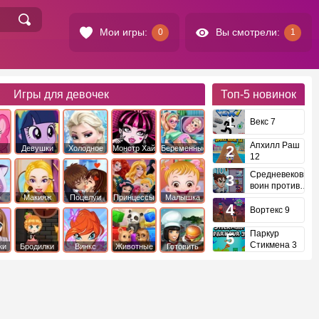
Мои игры:
Вы смотрели:
0
1
Игры для девочек
Топ-5
новинок
Векс 7
Апхилл Раш
Девушки
Холодное
Монстр Хай
Беременные
12
это
Эквестрии
Сердце
Средневековый
воин против
инопланетян
е
Макияж
Поцелуи
Принцессы
Малышка
Диснея
Хейзел
Вортекс 9
Паркур
Стикмена 3
ки
Бродилки
Винкс
Животные
Готовить
еду