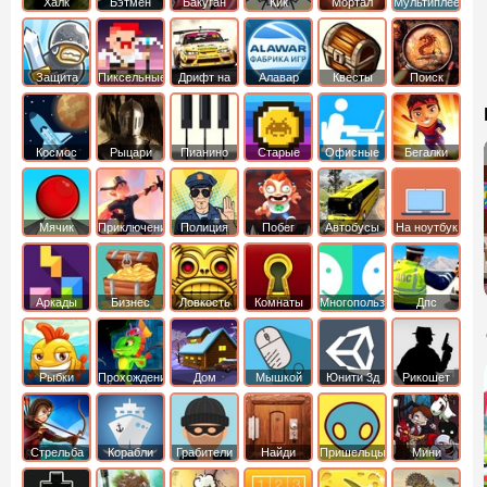
Халк
Бэтмен
Бакуган
Кик
Мортал
Мультиплеер
Бутовский
комбат
Защита
Пиксельные
Дрифт на
Алавар
Квесты
Поиск
королевства
машинах
предметов
Космос
Рыцари
Пианино
Старые
Офисные
Бегалки
Мячик
Приключения
Полиция
Побег
Автобусы
На ноутбук
Аркады
Бизнес
Ловкость
Комнаты
Многопользовательские
Дпс
симуляторы
Рыбки
Прохождение
Дом
Мышкой
Юнити 3д
Рикошет
Cтрельба
Корабли
Грабители
Найди
Пришельцы
Мини
из лука
выход