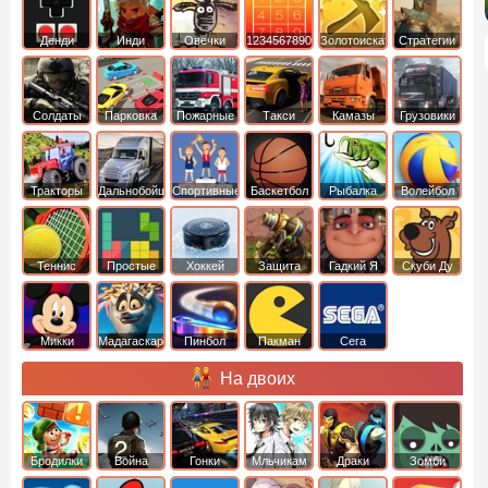
Денди
Инди
Овечки
1234567890
Золотоискатель
Стратегии
идут домой
Солдаты
Парковка
Пожарные
Такси
Камазы
Грузовики
машин
машины
Тракторы
Дальнобойщики
Спортивные
Баскетбол
Рыбалка
Волейбол
Теннис
Простые
Хоккей
Защита
Гадкий Я
Скуби Ду
башни
Микки
Мадагаскар
Пинбол
Пакман
Сега
Маус
На двоих
Бродилки
Война
Гонки
Мльчикам
Драки
Зомби