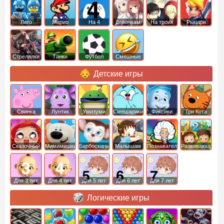
Лего
Марио
На 4
Девочкам
На троих
Рыцари
Стрелялки
Танки
Футбол
Смешные
Детские игры
Свинка
Лунтик
Умизуми
Смешарики
Фиксики
Три Кота
Пеппа
Сказочный
Мимимишки
Барбоскины
Малышам
Познавательные
Развивающие
патруль
Для 3 лет
Для 4 лет
Для 5 лет
Для 6 лет
Для 7 лет
Логические игры