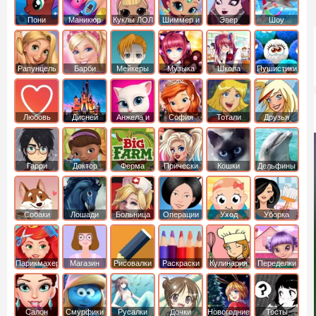
Пони
Маникюр
Куклы ЛОЛ
Шиммер и
Эвер
Шоу
креатор
Шайн
Афтер Хай
дельфинов
Рапунцель
Барби
Мейкеры
Музыка
Школа
Пушистики
Любовь
Дисней
Анжела и
София
Тотали
Друзья
том
Прекрасная
Спайс
ангелов
Гарри
Доктор
Ферма
Прически
Кошки
Дельфины
Поттер
Плюшева
Собаки
Лошади
Больница
Операции
Уход
Уборка
Парикмахер
Магазин
Рисовалки
Раскраски
Кулинария
Переделки
Салон
Смурфики
Русалки
Дочки
Новогодние
Тесты