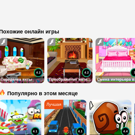
Похожие онлайн игры
4.2
4.2
Переделка яхты
Преображение интерьера дома
Смен
Популярно в этом месяце
4.1
4.1
4.4