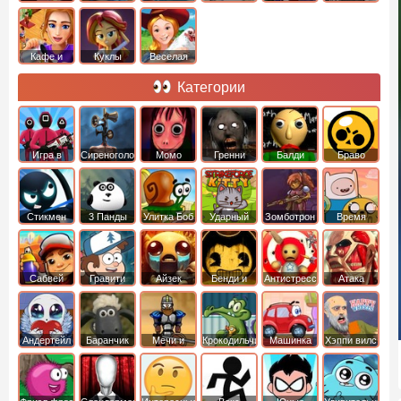
Кафе и
Куклы
Веселая
рестораны
ферма
Категории
Игра в
Сиреноголовый
Момо
Гренни
Балди
Браво
Кальмара
Старс
Стикмен
3 Панды
Улитка Боб
Ударный
Зомботрон
Время
отряд котят
Приключений
Сабвей
Гравити
Айзек
Бенди и
Антистресс
Атака
Серф
Фолз
Чернильная
Титанов
машина
Андертейл
Баранчик
Мечи и
Крокодильчик
Машинка
Хэппи вилс
Шон
Сандали
Свомпи
Вилли