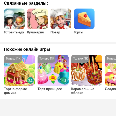
Связанные разделы:
Готовить еду
Кулинария
Повар
Торты
Похожие онлайн игры
3.1
4.2
Торт в форме
Торт принцесс
Карамельные
Сладк
домика
яблоки