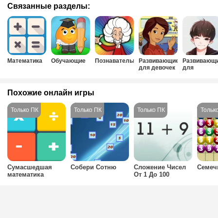
Связанные разделы:
Математика
Обучающие
Познавательные
Развивающие
Развивающ
для девочек
для
мальчиков
Похожие онлайн игры
Сумасшедшая
Собери Сотню
Сложение Чисел
Семеч
математика
От 1 До 100