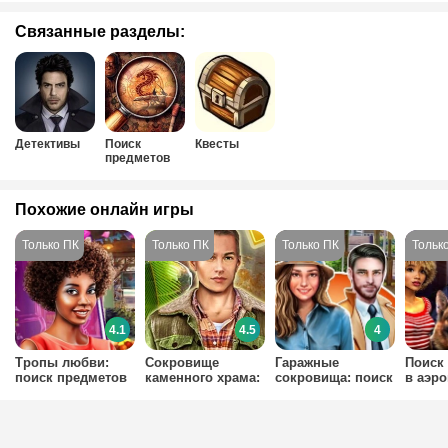
Связанные разделы:
Детективы
Поиск
Квесты
предметов
Похожие онлайн игры
4.1
4.5
4
Тропы любви:
Сокровище
Гаражные
Поиск
поиск предметов
каменного храма:
сокровища: поиск
в аэр
поиск предметов
предметов