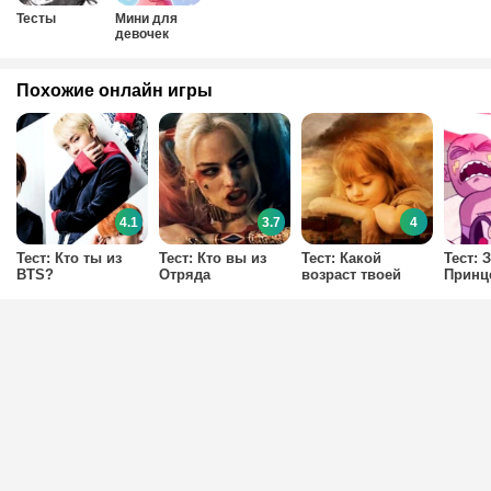
Тесты
Мини для
девочек
Похожие онлайн игры
4.1
3.7
4
Тест: Кто ты из
Тест: Кто вы из
Тест: Какой
Тест: 
BTS?
Отряда
возраст твоей
Принце
самоубийц?
души?
из ко
Мьюн