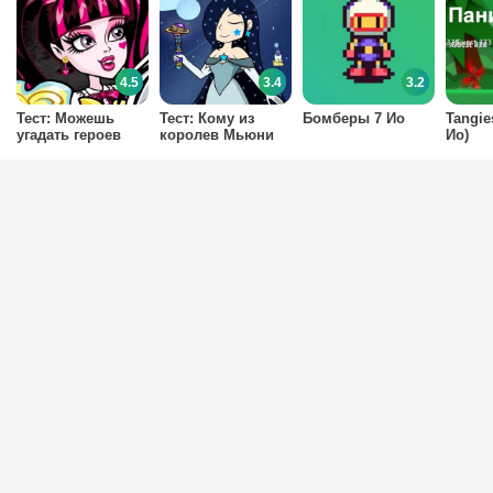
4.5
3.4
3.2
Тест: Можешь
Тест: Кому из
Бомберы 7 Ио
Tangie
угадать героев
королев Мьюни
Ио)
Монстер Хай по
принадлежали эти
их глазам?
палочки?