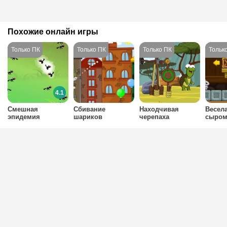
Похожие онлайн игры
4.1
Смешная
Сбивание
Находчивая
Весела
эпидемия
шариков
черепаха
сыро
пуканья