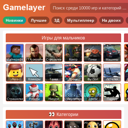
Новинки
Лучшие
3Д
Мультиплеер
На двоих
Игры для мальчиков
Майнкрафт
ГТА онлайн
Стрелялки
Контр
Гонки
Машины
5
Страйк
Лего
Кликеры
Танки
Драки
Футбол
Леталки
Страшилки
Роботы
Ниндзя
Симуляторы
Зомби
Паркур
Категории