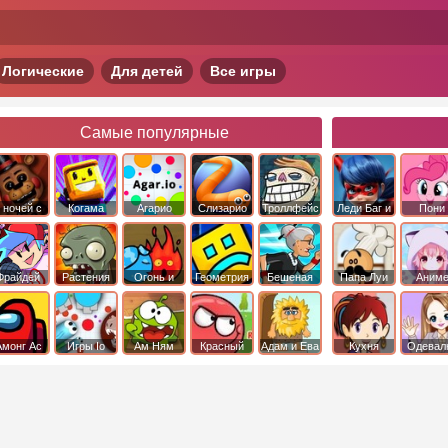
Логические
Для детей
Все игры
Самые популярные
 ночей с
Когама
Агарио
Слизарио
Троллфейс
Леди Баг и
Пони
фредди
квест
Супер Кот
Дружба 
чудо
Фрайдей
Растения
Огонь и
Геометрия
Бешеная
Папа Луи
Аним
Найт
против
Вода
Даш
бабка
Фанкин
Зомби
сбежала из
психушки
Амонг Ас
Игры Io
Ам Ням
Красный
Адам и Ева
Кухня
Одевал
шар
Сары