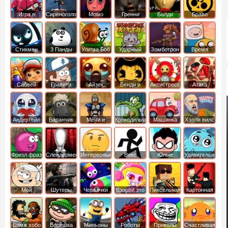
Игра в
Сиреноголовый
Момо
Гренни
Балди
Браво
Кальмара
Старс
Стикмен
3 Панды
Улитка Боб
Ударный
Зомботрон
Время
отряд котят
Приключений
Сабвей
Гравити
Айзек
Бенди и
Антистресс
Атака
Серф
Фолз
Чернильная
Титанов
машина
Андертейл
Баранчик
Мечи и
Крокодильчик
Машинка
Хэппи вилс
Шон
Сандали
Свомпи
Вилли
Фризл фраз
Слендермен
Интересные
Векс
Юные
Удивительный
титаны
мир
вперед
Гамбола
Мой
Шутеры
Червячки
Взорви это
Пиксельная
Картонная
шумный
война
башка
дом
Бомж хобо
Воришка
Миньоны
Роботы
Приколы
Счастливая