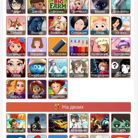
Гарри
Доктор
Ферма
Прически
Кошки
Дельфины
Поттер
Плюшева
Собаки
Лошади
Больница
Операции
Уход
Уборка
Парикмахер
Магазин
Рисовалки
Раскраски
Кулинария
Переделки
Салон
Смурфики
Русалки
Дочки
Новогодние
Тесты
Кафе и
Куклы
Веселая
рестораны
ферма
На двоих
Бродилки
Война
Гонки
Мльчикам
Драки
Зомби