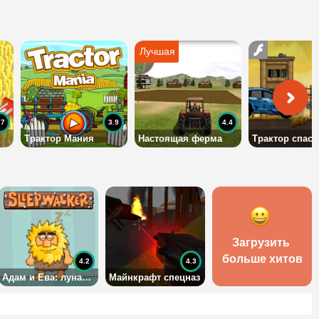
.7
3.9
4.4
Трактор Мания
Настоящая ферма
Загрузить 
больше хитов
4.2
4.3
Адам и Ева: лунатик
Майнкрафт спецназ