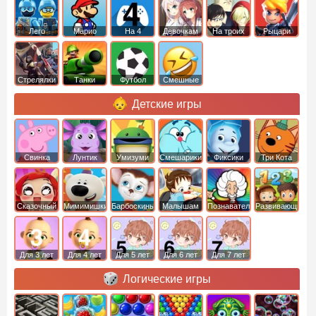
Лего
Марио
На 4
Девочкам
На троих
Рыцари
Стрелялки
Танки
Футбол
Смешные
Детские игры
Свинка
Лунтик
Умизуми
Смешарики
Фиксики
Три Кота
Пеппа
Сказочный
Мимимишки
Барбоскины
Малышам
Познавательные
Развивающие
патруль
Для 3 лет
Для 4 лет
Для 5 лет
Для 6 лет
Для 7 лет
Логические игры