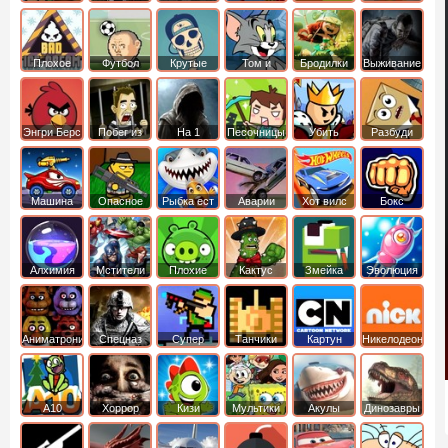
боб
динозавры
обезьянка
Плохое
Футбол
Крутые
Том и
Бродилки
Выживание
мороженое
головами
джерри
Приключения
Энгри Берс
Побег из
На 1
Песочницы
Убить
Разбуди
тюрьмы
короля
коробку
Машина
Опасное
Рыбка ест
Аварии
Хот вилс
Бокс
ест
оружие
рыбку
машин
машину
Алхимия
Мстители
Плохие
Кактус
Змейка
Эволюция
свинки
маккой
Аниматроники
Спецназ
Супер
Танчики
Картун
Никелодеон
бойцы
нетворк
А10
Хоррор
Кизи
Мультики
Акулы
Динозавры