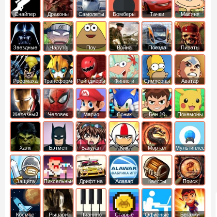
Снайпер
Драконы
Самолеты
Бомберы
Тачки
Масяня
Звездные
Наруто
Поу
Война
Поезда
Пираты
войны
Карибского
Моря
Росомаха
Трансформеры
Рейнджеры
Финис и
Симпсоны
Аватар
Самураи
Ферб
легенда об
Аанге
Железный
Человек
Марио
Соник
Бен 10
Покемоны
человек
Паук
Халк
Бэтмен
Бакуган
Кик
Мортал
Мультиплеер
Бутовский
комбат
Защита
Пиксельные
Дрифт на
Алавар
Квесты
Поиск
королевства
машинах
предметов
Космос
Рыцари
Пианино
Старые
Офисные
Бегалки