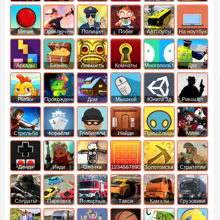
Мячик
Приключения
Полиция
Побег
Автобусы
На ноутбук
Аркады
Бизнес
Ловкость
Комнаты
Многопользовательские
Дпс
симуляторы
Рыбки
Прохождение
Дом
Мышкой
Юнити 3д
Рикошет
Cтрельба
Корабли
Грабители
Найди
Пришельцы
Мини
из лука
выход
Денди
Инди
Овечки
1234567890
Золотоискатель
Стратегии
идут домой
Солдаты
Парковка
Пожарные
Такси
Камазы
Грузовики
машин
машины