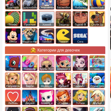
Тракторы
Дальнобойщики
Спортивные
Баскетбол
Рыбалка
Волейбол
Теннис
Простые
Хоккей
Защита
Гадкий Я
Скуби Ду
башни
Микки
Мадагаскар
Пинбол
Пакман
Сега
Маус
Категории для девочек
Пони
Маникюр
Куклы ЛОЛ
Шиммер и
Эвер
Шоу
креатор
Шайн
Афтер Хай
дельфинов
Рапунцель
Барби
Мейкеры
Музыка
Школа
Пушистики
Любовь
Дисней
Анжела и
София
Тотали
Друзья
том
Прекрасная
Спайс
ангелов