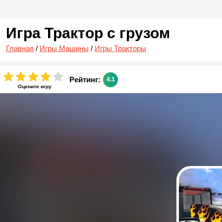
Игра Трактор с грузом
Главная
/
Игры Машины
/
Игры Тракторы
Рейтинг:
4.1
Оцените игру