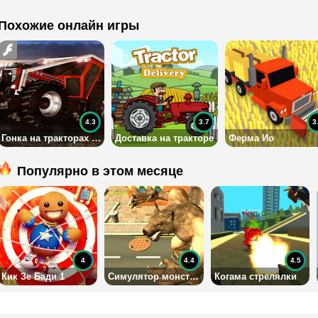
Похожие онлайн игры
4.3
3.7
3
Гонка на тракторах с прицепом
Доставка на тракторе
Ферма Ио
Популярно в этом месяце
4
4.4
4.5
Кик Зе Бади 1
Симулятор монстра
Когама стрелялки