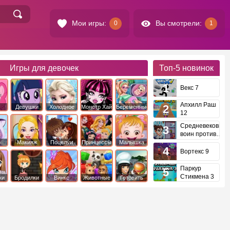
Мои игры:
Вы смотрели:
0
1
Игры для девочек
Топ-5
новинок
Векс 7
Апхилл Раш
Девушки
Холодное
Монстр Хай
Беременные
12
это
Эквестрии
Сердце
Средневековый
воин против
инопланетян
е
Макияж
Поцелуи
Принцессы
Малышка
Диснея
Хейзел
Вортекс 9
Паркур
Стикмена 3
ки
Бродилки
Винкс
Животные
Готовить
еду