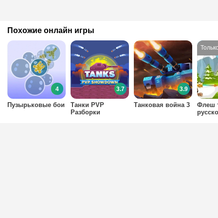
Похожие онлайн игры
4
3.7
3.9
Пузырьковые бои
Танки PVP
Танковая война 3
Флеш 
Разборки
русск