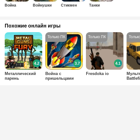
Война
Войнушки
Стикмен
Танки
Похожие онлайн игры
4.2
3.7
4.1
Металлический
Война с
Fresdoka io
Мульт
парень
пришельцами
Battlef